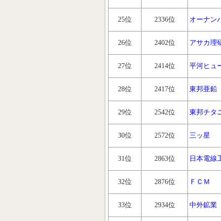
25位
2336位
オーナン
26位
2402位
アサカ理
27位
2414位
平河ヒュ
28位
2417位
東邦亜鉛
29位
2542位
東邦チタ
30位
2572位
三ッ星
31位
2863位
日本電線
32位
2876位
ＦＣＭ
33位
2934位
中外鉱業