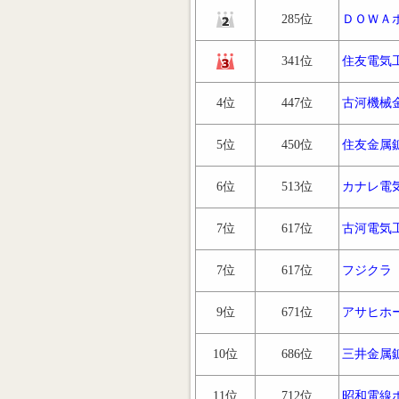
285位
ＤＯＷＡ
341位
住友電気
4位
447位
古河機械
5位
450位
住友金属
6位
513位
カナレ電
7位
617位
古河電気
7位
617位
フジクラ
9位
671位
アサヒホ
10位
686位
三井金属
11位
712位
昭和電線