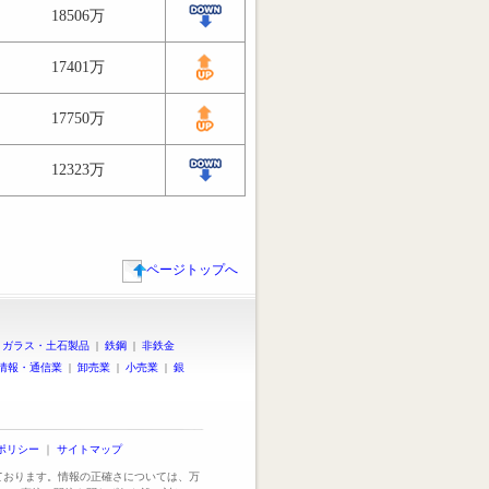
18506万
17401万
17750万
12323万
ページトップへ
|
ガラス・土石製品
|
鉄鋼
|
非鉄金
情報・通信業
|
卸売業
|
小売業
|
銀
ポリシー
｜
サイトマップ
っております。情報の正確さについては、万