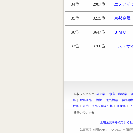
34位
2987位
エヌアイ
35位
3235位
東邦金属
36位
3647位
ＪＭＣ
37位
3766位
エス・サ
[年収ランキング]
全企業
|
水産・農林業
|
属
|
金属製品
|
機械
|
電気機器
|
輸送用
行業
|
証券、商品先物取引業
|
保険業
|
そ
[検索の多い企業]
上場企業を年収で計る転
[免責事項] 転職のモノサシでは、有価