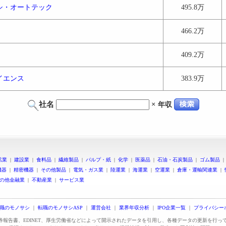
シ・オートテック
495.8万
466.2万
409.2万
イエンス
383.9万
社名
×
年収
鉱業
|
建設業
|
食料品
|
繊維製品
|
パルプ・紙
|
化学
|
医薬品
|
石油・石炭製品
|
ゴム製品
機器
|
精密機器
|
その他製品
|
電気・ガス業
|
陸運業
|
海運業
|
空運業
|
倉庫・運輸関連業
|
の他金融業
|
不動産業
|
サービス業
職のモノサシ
｜
転職のモノサシASP
｜
運営会社
｜
業界年収分析
｜
IPO企業一覧
｜
プライバシー
証券報告書、EDINET、厚生労働省などによって開示されたデータを引用し、各種データの更新を行