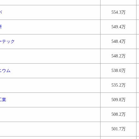
バ
554.3万
研
549.4万
ーテック
548.4万
548.2万
ニウム
538.0万
535.2万
工業
509.8万
508.2万
501.7万