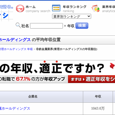
社名
×
年収
ホールディングス
の平均年収位置
東理ホールディングス 年収
>
非鉄金属業界(東理ホールディングスの年収順位)
企業名
年収
属ホールディングス
1043.0万