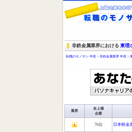
非鉄金属業界における
東理
転職のモノサシ 年収
>
非鉄金属業界 年収
>
全上場
業界
企業
76位
日本軽金