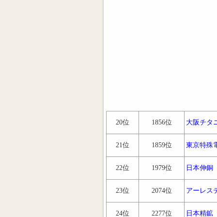
20位
1856位
大阪チタ
21位
1859位
東京特殊
22位
1979位
日本伸銅
23位
2074位
アーレス
24位
2277位
日本精鉱