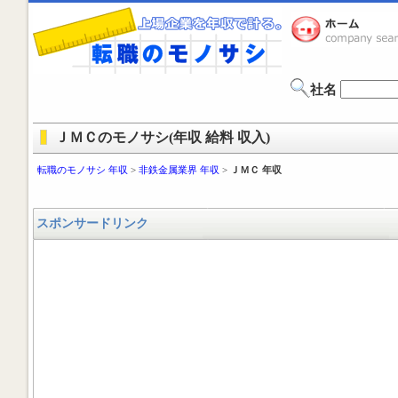
社名
ＪＭＣのモノサシ(年収 給料 収入)
転職のモノサシ 年収
>
非鉄金属業界 年収
>
ＪＭＣ 年収
スポンサードリンク