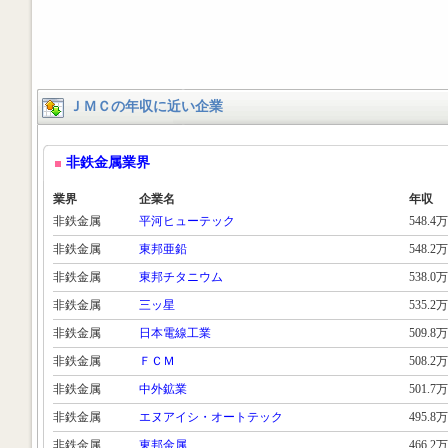
ＪＭＣの年収に近い企業
非鉄金属業界
業界
企業名
年収
非鉄金属
平河ヒューテック
548.4万
非鉄金属
東邦亜鉛
548.2万
非鉄金属
東邦チタニウム
538.0万
非鉄金属
三ッ星
535.2万
非鉄金属
日本電線工業
509.8万
非鉄金属
ＦＣＭ
508.2万
非鉄金属
中外鉱業
501.7万
非鉄金属
エヌアイシ・オートテック
495.8万
非鉄金属
東邦金属
466.2万