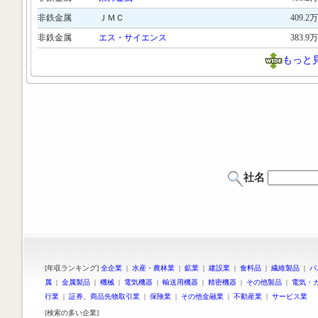
非鉄金属
ＪＭＣ
409.2万
非鉄金属
エス・サイエンス
383.9万
もっと
社名
[年収ランキング]
全企業
|
水産・農林業
|
鉱業
|
建設業
|
食料品
|
繊維製品
|
パ
属
|
金属製品
|
機械
|
電気機器
|
輸送用機器
|
精密機器
|
その他製品
|
電気・
行業
|
証券、商品先物取引業
|
保険業
|
その他金融業
|
不動産業
|
サービス業
[検索の多い企業]