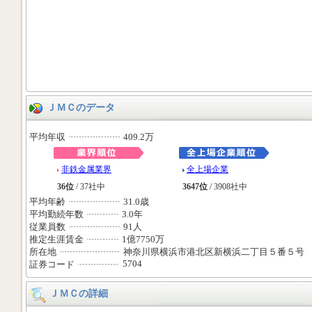
ＪＭＣのデータ
平均年収
409.2万
非鉄金属業界
全上場企業
36位
/ 37社中
3647位
/ 3908社中
平均年齢
31.0歳
平均勤続年数
3.0年
従業員数
91人
推定生涯賃金
1億7750万
所在地
神奈川県横浜市港北区新横浜二丁目５番５号
5704
証券コード
ＪＭＣの詳細