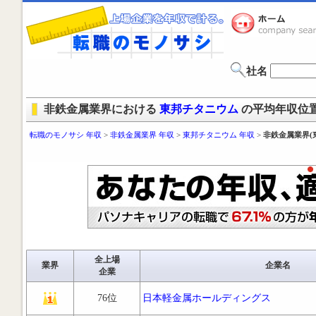
社名
非鉄金属業界における
東邦チタニウム
の平均年収位
転職のモノサシ 年収
>
非鉄金属業界 年収
>
東邦チタニウム 年収
>
非鉄金属業界(
全上場
業界
企業名
企業
76位
日本軽金属ホールディングス