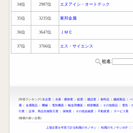
34位
2987位
エヌアイシ・オートテック
35位
3235位
東邦金属
36位
3647位
ＪＭＣ
37位
3766位
エス・サイエンス
社名
[年収ランキング]
全企業
|
水産・農林業
|
鉱業
|
建設業
|
食料品
|
繊維製品
|
パ
属
|
金属製品
|
機械
|
電気機器
|
輸送用機器
|
精密機器
|
その他製品
|
電気・
行業
|
証券、商品先物取引業
|
保険業
|
その他金融業
|
不動産業
|
サービス業
[検索の多い企業]
上場企業を年収で計る転職のモノサシ
｜
転職のモノサシASP
｜