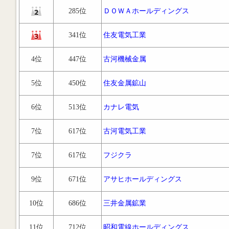
285位
ＤＯＷＡホールディングス
341位
住友電気工業
4位
447位
古河機械金属
5位
450位
住友金属鉱山
6位
513位
カナレ電気
7位
617位
古河電気工業
7位
617位
フジクラ
9位
671位
アサヒホールディングス
10位
686位
三井金属鉱業
11位
712位
昭和電線ホールディングス