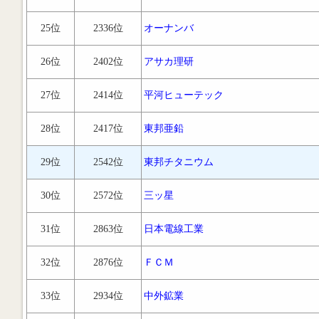
25位
2336位
オーナンバ
26位
2402位
アサカ理研
27位
2414位
平河ヒューテック
28位
2417位
東邦亜鉛
29位
2542位
東邦チタニウム
30位
2572位
三ッ星
31位
2863位
日本電線工業
32位
2876位
ＦＣＭ
33位
2934位
中外鉱業