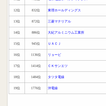
12位
832位
東理ホールディングス
13位
872位
三菱マテリアル
14位
886位
大紀アルミニウム工業所
15位
945位
ＵＡＣＪ
16位
1136位
リョービ
17位
1414位
ＣＫサンエツ
18位
1484位
タツタ電線
19位
1776位
沖電線