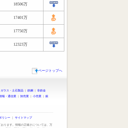
18506万
17401万
17750万
12323万
ページトップへ
|
ガラス・土石製品
|
鉄鋼
|
非鉄金
情報・通信業
|
卸売業
|
小売業
|
銀
ポリシー
｜
サイトマップ
っております。情報の正確さについては、万