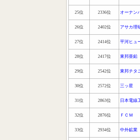
25位
2336位
オーナン
26位
2402位
アサカ理
27位
2414位
平河ヒュ
28位
2417位
東邦亜鉛
29位
2542位
東邦チタ
30位
2572位
三ッ星
31位
2863位
日本電線
32位
2876位
ＦＣＭ
33位
2934位
中外鉱業