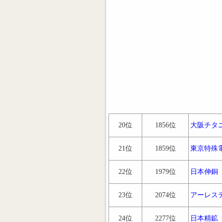
20位
1856位
大阪チタ
21位
1859位
東京特殊
22位
1979位
日本伸銅
23位
2074位
アーレス
24位
2277位
日本精鉱