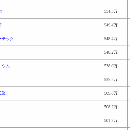
バ
554.3万
研
549.4万
ーテック
548.4万
548.2万
ニウム
538.0万
535.2万
工業
509.8万
508.2万
501.7万