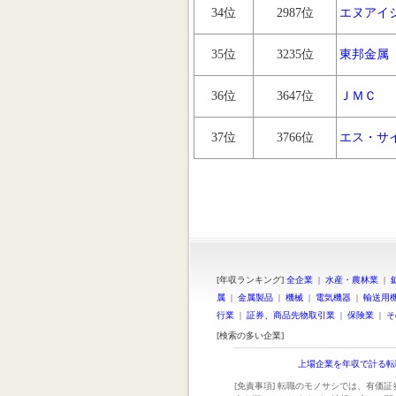
34位
2987位
エヌアイ
35位
3235位
東邦金属
36位
3647位
ＪＭＣ
37位
3766位
エス・サ
[年収ランキング]
全企業
|
水産・農林業
|
属
|
金属製品
|
機械
|
電気機器
|
輸送用
行業
|
証券、商品先物取引業
|
保険業
|
そ
[検索の多い企業]
上場企業を年収で計る転
[免責事項] 転職のモノサシでは、有価