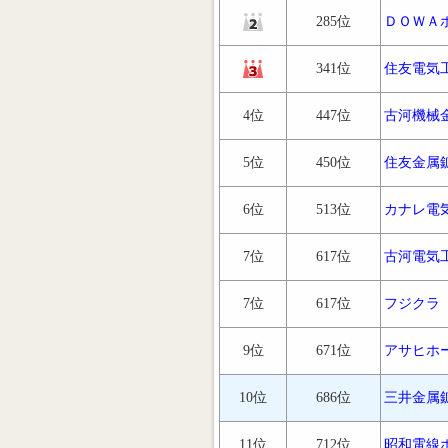
285位
ＤＯＷＡ
341位
住友電気
4位
447位
古河機械
5位
450位
住友金属
6位
513位
カナレ電
7位
617位
古河電気
7位
617位
フジクラ
9位
671位
アサヒホ
10位
686位
三井金属
11位
712位
昭和電線