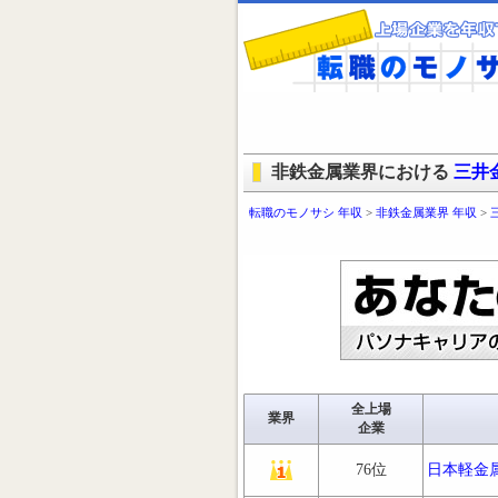
非鉄金属業界における
三井
転職のモノサシ 年収
>
非鉄金属業界 年収
>
全上場
業界
企業
76位
日本軽金