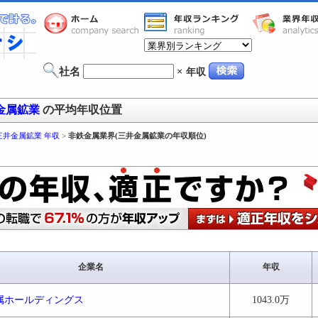
社名
×
年収
金属鉱業
の平均年収位置
三井金属鉱業 年収
>
非鉄金属業界(三井金属鉱業の年収順位)
企業名
年収
属ホールディングス
1043.0万