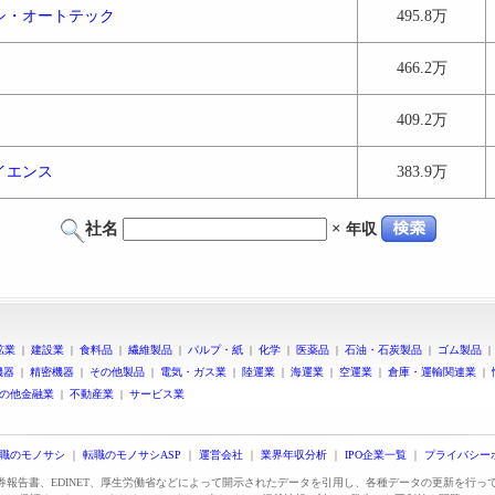
シ・オートテック
495.8万
466.2万
409.2万
イエンス
383.9万
社名
×
年収
鉱業
|
建設業
|
食料品
|
繊維製品
|
パルプ・紙
|
化学
|
医薬品
|
石油・石炭製品
|
ゴム製品
機器
|
精密機器
|
その他製品
|
電気・ガス業
|
陸運業
|
海運業
|
空運業
|
倉庫・運輸関連業
|
の他金融業
|
不動産業
|
サービス業
職のモノサシ
｜
転職のモノサシASP
｜
運営会社
｜
業界年収分析
｜
IPO企業一覧
｜
プライバシー
証券報告書、EDINET、厚生労働省などによって開示されたデータを引用し、各種データの更新を行