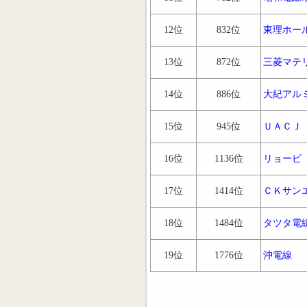
12位
832位
東理ホー
13位
872位
三菱マテ
14位
886位
大紀アル
15位
945位
ＵＡＣＪ
16位
1136位
リョービ
17位
1414位
ＣＫサン
18位
1484位
タツタ電
19位
1776位
沖電線