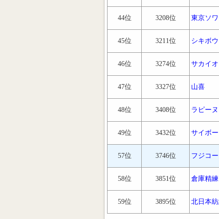
44位
3208位
東京ソワ
45位
3211位
シキボウ
46位
3274位
サカイオ
47位
3327位
山喜
48位
3408位
ラピーヌ
49位
3432位
サイボー
57位
3746位
フジコー
58位
3851位
倉庫精練
59位
3895位
北日本紡