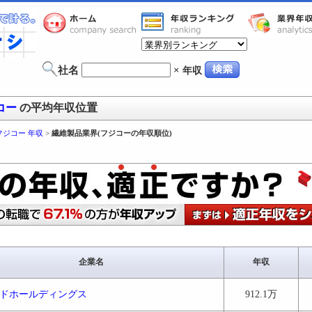
社名
×
年収
コー
の平均年収位置
フジコー 年収
>
繊維製品業界(フジコーの年収順位)
企業名
年収
ドホールディングス
912.1万