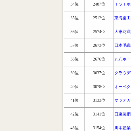
34位
2487位
ＴＳＩホ
35位
2512位
東海染工
36位
2574位
大東紡織
37位
2673位
日本毛織
38位
2676位
丸八ホー
39位
3037位
クラウデ
40位
3078位
オーベク
41位
3133位
マツオカ
42位
3141位
日東製網
43位
3154位
川本産業