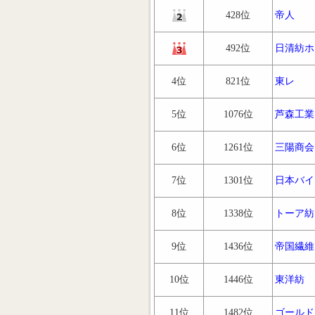
428位
帝人
492位
日清紡ホ
4位
821位
東レ
5位
1076位
芦森工業
6位
1261位
三陽商会
7位
1301位
日本バイ
8位
1338位
トーア紡
9位
1436位
帝国繊維
10位
1446位
東洋紡
11位
1482位
ゴールド