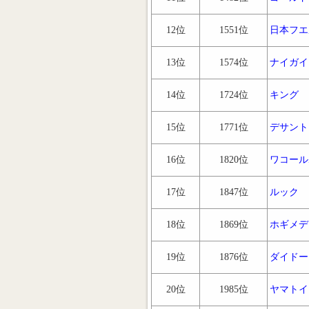
12位
1551位
日本フエ
13位
1574位
ナイガイ
14位
1724位
キング
15位
1771位
デサント
16位
1820位
ワコール
17位
1847位
ルック
18位
1869位
ホギメデ
19位
1876位
ダイドー
20位
1985位
ヤマトイ