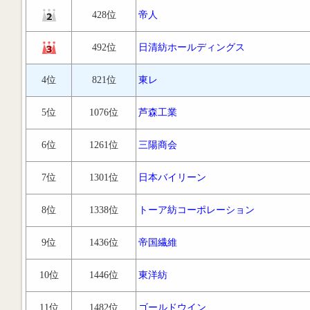
428位
帝人
492位
日清紡ホールディングス
4位
821位
東レ
5位
1076位
芦森工業
6位
1261位
三陽商会
7位
1301位
日本バイリーン
8位
1338位
トーア紡コーポレーション
9位
1436位
帝国繊維
10位
1446位
東洋紡
11位
1482位
ゴールドウイン