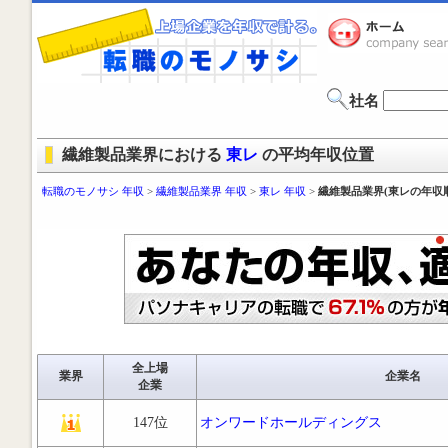
社名
繊維製品業界における
東レ
の平均年収位置
転職のモノサシ 年収
>
繊維製品業界 年収
>
東レ 年収
>
繊維製品業界(東レの年収
全上場
業界
企業名
企業
147位
オンワードホールディングス