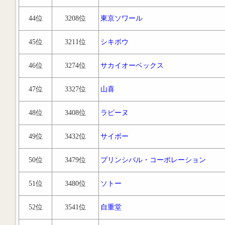
44位
3208位
東京ソワール
45位
3211位
シキボウ
46位
3274位
サカイオーベックス
47位
3327位
山喜
48位
3408位
ラピーヌ
49位
3432位
サイボー
50位
3479位
プリンシバル・コーポレーション
51位
3480位
ソトー
52位
3541位
自重堂