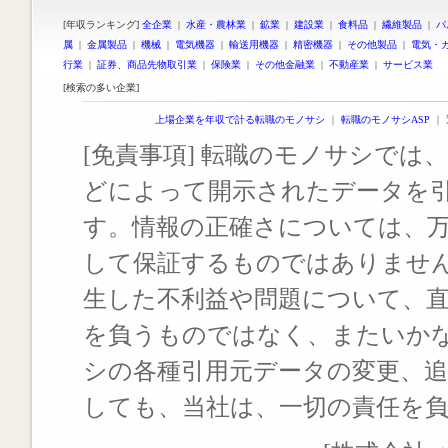
[年収ランキング]
全企業
|
水産・農林業
|
鉱業
|
建設業
|
食料品
|
繊維製品
|
パ
属
|
金属製品
|
機械
|
電気機器
|
輸送用機器
|
精密機器
|
その他製品
|
電気・
行業
|
証券、商品先物取引業
|
保険業
|
その他金融業
|
不動産業
|
サービス業
[検索の多い企業]
上場企業を年収で計る転職のモノサシ
｜
転職のモノサシASP
｜
[免責事項] 転職のモノサシでは、
どによって開示されたデータを
す。情報の正確さについては、
して保証するものではありませ
生した不利益や問題について、
を負うものではなく、またいか
シの各種引用元データの変更、
しても、当社は、一切の責任を