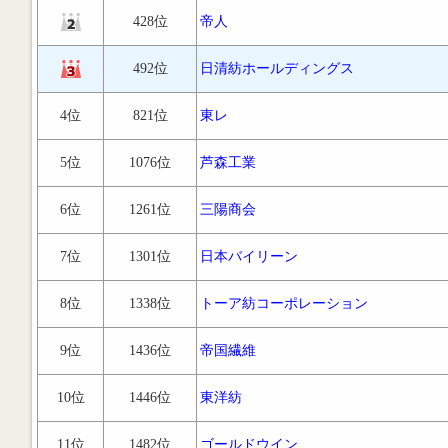
428位
帝人
492位
日清紡ホールディングス
4位
821位
東レ
5位
1076位
芦森工業
6位
1261位
三陽商会
7位
1301位
日本バイリーン
8位
1338位
トーア紡コーポレーション
9位
1436位
帝国繊維
10位
1446位
東洋紡
11位
1482位
ゴールドウイン