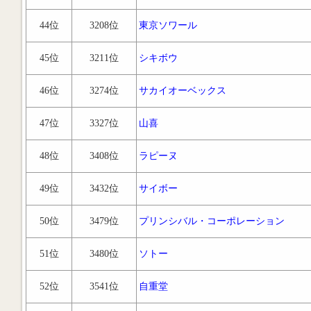
44位
3208位
東京ソワール
45位
3211位
シキボウ
46位
3274位
サカイオーベックス
47位
3327位
山喜
48位
3408位
ラピーヌ
49位
3432位
サイボー
50位
3479位
プリンシバル・コーポレーション
51位
3480位
ソトー
52位
3541位
自重堂