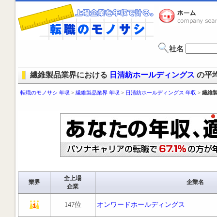
社名
繊維製品業界における
日清紡ホールディングス
の平
転職のモノサシ 年収
>
繊維製品業界 年収
>
日清紡ホールディングス 年収
>
繊維
全上場
業界
企業名
企業
147位
オンワードホールディングス