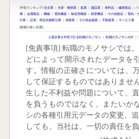
[年収ランキング]
全企業
|
水産・農林業
|
鉱業
|
建設業
|
食料品
|
繊維製品
|
パ
属
|
金属製品
|
機械
|
電気機器
|
輸送用機器
|
精密機器
|
その他製品
|
電気・
行業
|
証券、商品先物取引業
|
保険業
|
その他金融業
|
不動産業
|
サービス業
[検索の多い企業]
上場企業を年収で計る転職のモノサシ
｜
転職のモノサシASP
｜
[免責事項] 転職のモノサシでは、
どによって開示されたデータを
す。情報の正確さについては、
して保証するものではありませ
生した不利益や問題について、
を負うものではなく、またいか
シの各種引用元データの変更、
しても、当社は、一切の責任を