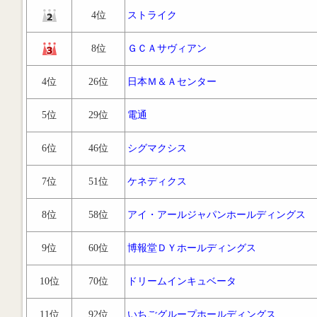
4位
ストライク
8位
ＧＣＡサヴィアン
4位
26位
日本Ｍ＆Ａセンター
5位
29位
電通
6位
46位
シグマクシス
7位
51位
ケネディクス
8位
58位
アイ・アールジャパンホールディングス
9位
60位
博報堂ＤＹホールディングス
10位
70位
ドリームインキュベータ
11位
92位
いちごグループホールディングス