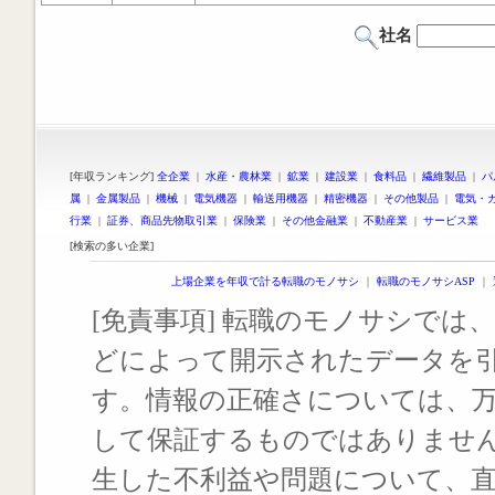
社名
[年収ランキング]
全企業
|
水産・農林業
|
鉱業
|
建設業
|
食料品
|
繊維製品
|
パ
属
|
金属製品
|
機械
|
電気機器
|
輸送用機器
|
精密機器
|
その他製品
|
電気・
行業
|
証券、商品先物取引業
|
保険業
|
その他金融業
|
不動産業
|
サービス業
[検索の多い企業]
上場企業を年収で計る転職のモノサシ
｜
転職のモノサシASP
｜
[免責事項] 転職のモノサシでは、
どによって開示されたデータを
す。情報の正確さについては、
して保証するものではありませ
生した不利益や問題について、