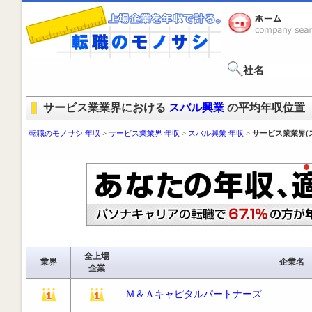
社名
サービス業業界における
スバル興業
の平均年収位置
転職のモノサシ 年収
>
サービス業業界 年収
>
スバル興業 年収
>
サービス業業界(
全上場
業界
企業名
企業
Ｍ＆Ａキャピタルパートナーズ