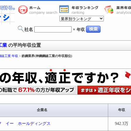
社名
×
年収
工業
の平均年収位置
鋼線工業 年収
>
鉄鋼業界(神鋼鋼線工業の年収順位)
企業名
年収
フ イー ホールディングス
942.3万