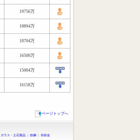
19756万
18894万
18704万
16500万
15004万
16158万
ページトップへ
|
ガラス・土石製品
|
鉄鋼
|
非鉄金