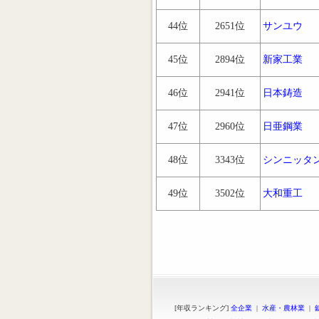
44位
2651位
サンユウ
45位
2894位
新家工業
46位
2941位
日本鋳造
47位
2960位
日亜鋼業
48位
3343位
シンニッタ
49位
3502位
大和重工
[年収ランキング]
全企業
|
水産・農林業
|