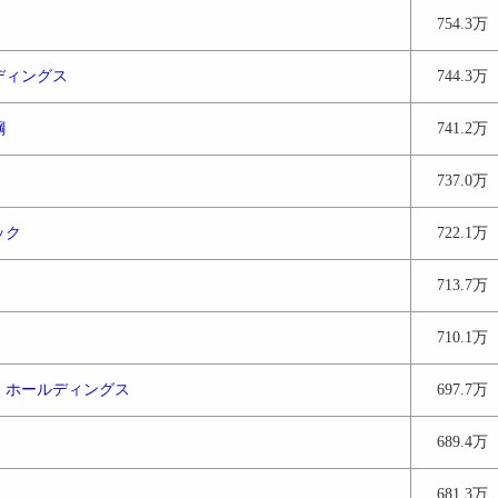
754.3万
ディングス
744.3万
鋼
741.2万
737.0万
ック
722.1万
713.7万
710.1万
・ホールディングス
697.7万
689.4万
681.3万