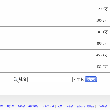
529.3万
506.2万
501.1万
498.6万
ン
453.4万
432.9万
社名
×
年収
鉱業
|
建設業
|
食料品
|
繊維製品
|
パルプ・紙
|
化学
|
医薬品
|
石油・石炭製品
|
ゴム製品