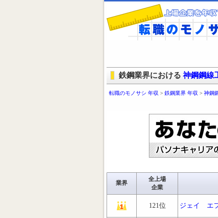
鉄鋼業界における
神鋼鋼線
転職のモノサシ 年収
>
鉄鋼業界 年収
>
神鋼
全上場
業界
企業
121位
ジェイ エ