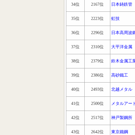
34位
2167位
日本鋳鉄管
35位
2223位
虹技
36位
2296位
日本高周波
37位
2310位
大平洋金属
38位
2379位
鈴木金属工
39位
2386位
高砂鐵工
40位
2493位
北越メタル
41位
2500位
メタルアー
42位
2517位
神戸製鋼所
43位
2642位
東京鐵鋼