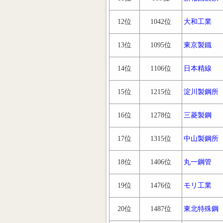
12位
1042位
大和工業
13位
1095位
東京製鐵
14位
1106位
日本精線
15位
1215位
淀川製鋼所
16位
1278位
三菱製鋼
17位
1315位
中山製鋼所
18位
1406位
丸一鋼管
19位
1476位
モリ工業
20位
1487位
東北特殊鋼