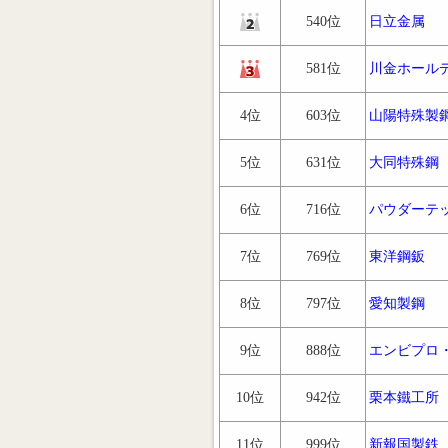
540位
日立金属
581位
川金ホール
4位
603位
山陽特殊製
5位
631位
大同特殊鋼
6位
716位
パウダーテ
7位
769位
東洋鋼鈑
8位
797位
愛知製鋼
9位
888位
エンビプロ
10位
942位
栗本鐵工所
11位
999位
新報国製鉄