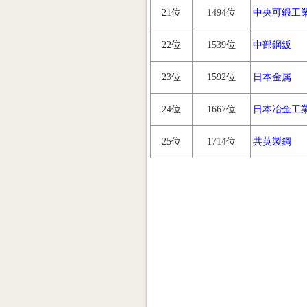
21位
1494位
中央可鍛工
22位
1539位
中部鋼鈑
23位
1592位
日本金属
24位
1667位
日本冶金工
25位
1714位
共英製鋼