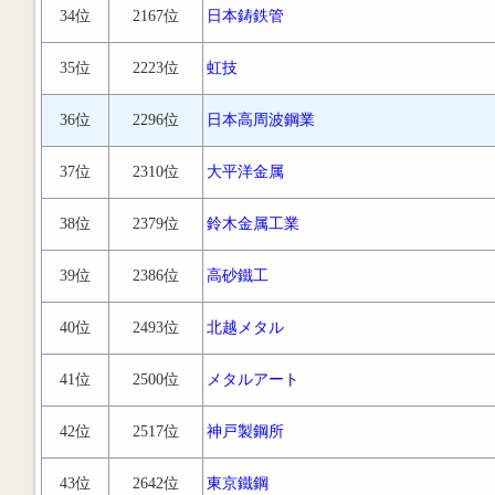
34位
2167位
日本鋳鉄管
35位
2223位
虹技
36位
2296位
日本高周波鋼業
37位
2310位
大平洋金属
38位
2379位
鈴木金属工業
39位
2386位
高砂鐵工
40位
2493位
北越メタル
41位
2500位
メタルアート
42位
2517位
神戸製鋼所
43位
2642位
東京鐵鋼