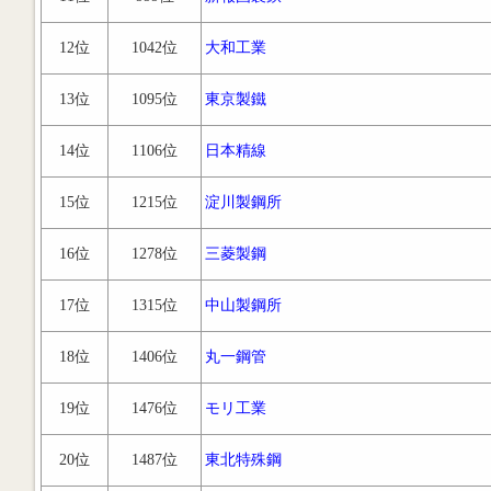
12位
1042位
大和工業
13位
1095位
東京製鐵
14位
1106位
日本精線
15位
1215位
淀川製鋼所
16位
1278位
三菱製鋼
17位
1315位
中山製鋼所
18位
1406位
丸一鋼管
19位
1476位
モリ工業
20位
1487位
東北特殊鋼