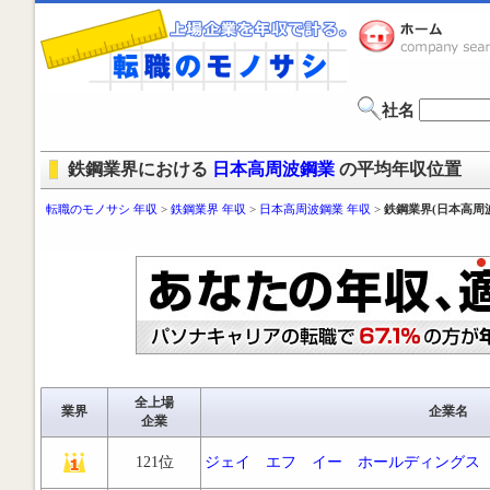
社名
鉄鋼業界における
日本高周波鋼業
の平均年収位置
転職のモノサシ 年収
>
鉄鋼業界 年収
>
日本高周波鋼業 年収
>
鉄鋼業界(日本高周
全上場
業界
企業名
企業
121位
ジェイ エフ イー ホールディングス