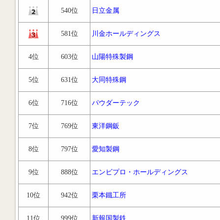
540位
日立金属
581位
川金ホールディングス
4位
603位
山陽特殊製鋼
5位
631位
大同特殊鋼
6位
716位
パウダーテック
7位
769位
東洋鋼鈑
8位
797位
愛知製鋼
9位
888位
エンビプロ・ホールディングス
10位
942位
栗本鐵工所
11位
999位
新報国製鉄