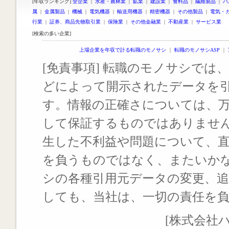
[年収ランキング]
全企業
|
水産・農林業
|
鉱業
|
建設業
|
食料品
|
繊維製品
|
パ
属
|
金属製品
|
機械
|
電気機器
|
輸送用機器
|
精密機器
|
その他製品
|
電気・
行業
|
証券、商品先物取引業
|
保険業
|
その他金融業
|
不動産業
|
サービス業
[検索の多い企業]
上場企業を年収で計る転職のモノサシ
｜
転職のモノサシASP
｜
[免責事項] 転職のモノサシでは、
どによって開示されたデータを
す。情報の正確さについては、
して保証するものではありませ
生した不利益や問題について、
を負うものではなく、またいか
シの各種引用元データの変更、
しても、当社は、一切の責任を
[株式会社