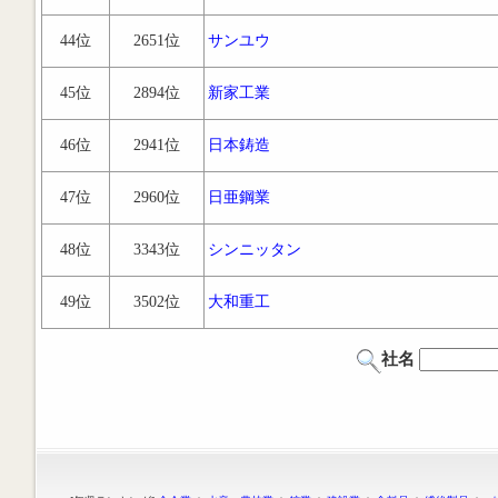
44位
2651位
サンユウ
45位
2894位
新家工業
46位
2941位
日本鋳造
47位
2960位
日亜鋼業
48位
3343位
シンニッタン
49位
3502位
大和重工
社名