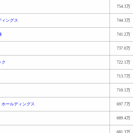
754.3万
ディングス
744.3万
鋼
741.2万
737.0万
ック
722.1万
713.7万
710.1万
・ホールディングス
697.7万
689.4万
681.3万