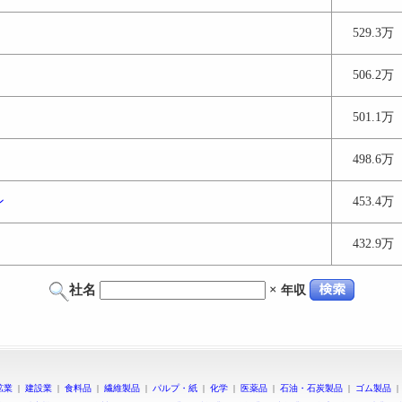
529.3万
506.2万
501.1万
498.6万
ン
453.4万
432.9万
社名
×
年収
鉱業
|
建設業
|
食料品
|
繊維製品
|
パルプ・紙
|
化学
|
医薬品
|
石油・石炭製品
|
ゴム製品