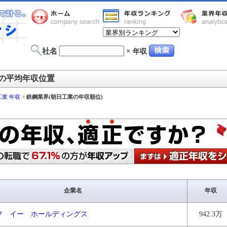
社名
×
年収
の平均年収位置
工業 年収
>
鉄鋼業界(朝日工業の年収順位)
企業名
年収
フ イー ホールディングス
942.3万