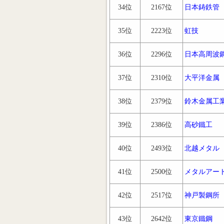
34位
2167位
日本鋳鉄管
35位
2223位
虹技
36位
2296位
日本高周波
37位
2310位
大平洋金属
38位
2379位
鈴木金属工
39位
2386位
高砂鐵工
40位
2493位
北越メタル
41位
2500位
メタルアー
42位
2517位
神戸製鋼所
43位
2642位
東京鐵鋼