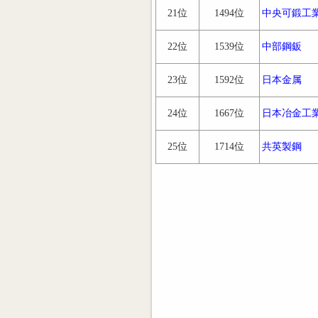
21位
1494位
中央可鍛工
22位
1539位
中部鋼鈑
23位
1592位
日本金属
24位
1667位
日本冶金工
25位
1714位
共英製鋼