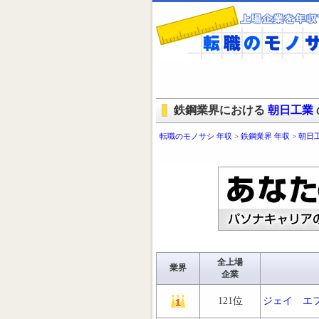
鉄鋼業界における
朝日工業
転職のモノサシ 年収
>
鉄鋼業界 年収
>
朝日
全上場
業界
企業
121位
ジェイ エ