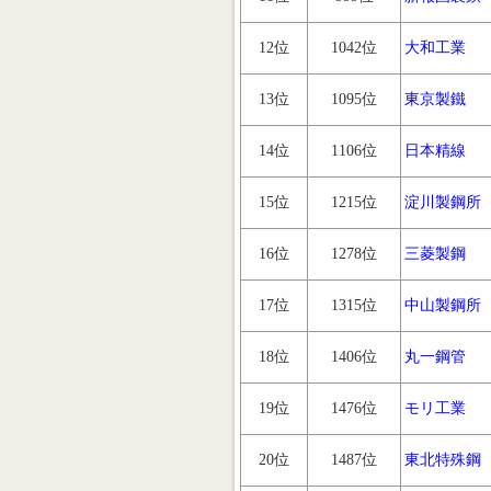
12位
1042位
大和工業
13位
1095位
東京製鐵
14位
1106位
日本精線
15位
1215位
淀川製鋼所
16位
1278位
三菱製鋼
17位
1315位
中山製鋼所
18位
1406位
丸一鋼管
19位
1476位
モリ工業
20位
1487位
東北特殊鋼