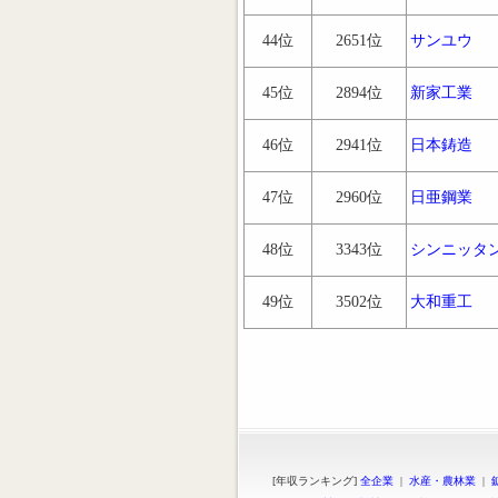
44位
2651位
サンユウ
45位
2894位
新家工業
46位
2941位
日本鋳造
47位
2960位
日亜鋼業
48位
3343位
シンニッタ
49位
3502位
大和重工
[年収ランキング]
全企業
|
水産・農林業
|