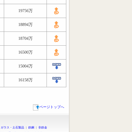
19756万
18894万
18704万
16500万
15004万
16158万
ページトップへ
|
ガラス・土石製品
|
鉄鋼
|
非鉄金