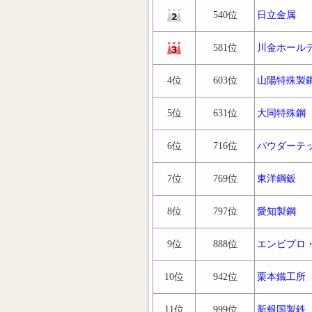
540位
日立金属
581位
川金ホール
4位
603位
山陽特殊製
5位
631位
大同特殊鋼
6位
716位
パウダーテ
7位
769位
東洋鋼鈑
8位
797位
愛知製鋼
9位
888位
エンビプロ
10位
942位
栗本鐵工所
11位
999位
新報国製鉄