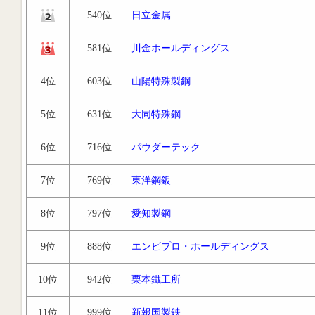
540位
日立金属
581位
川金ホールディングス
4位
603位
山陽特殊製鋼
5位
631位
大同特殊鋼
6位
716位
パウダーテック
7位
769位
東洋鋼鈑
8位
797位
愛知製鋼
9位
888位
エンビプロ・ホールディングス
10位
942位
栗本鐵工所
11位
999位
新報国製鉄