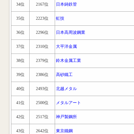
34位
2167位
日本鋳鉄管
35位
2223位
虹技
36位
2296位
日本高周波鋼業
37位
2310位
大平洋金属
38位
2379位
鈴木金属工業
39位
2386位
高砂鐵工
40位
2493位
北越メタル
41位
2500位
メタルアート
42位
2517位
神戸製鋼所
43位
2642位
東京鐵鋼