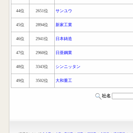
44位
2651位
サンユウ
45位
2894位
新家工業
46位
2941位
日本鋳造
47位
2960位
日亜鋼業
48位
3343位
シンニッタン
49位
3502位
大和重工
社名