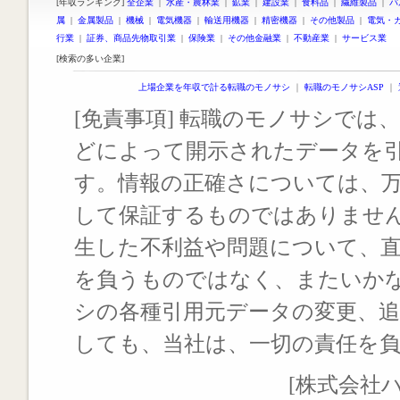
[年収ランキング]
全企業
|
水産・農林業
|
鉱業
|
建設業
|
食料品
|
繊維製品
|
パ
属
|
金属製品
|
機械
|
電気機器
|
輸送用機器
|
精密機器
|
その他製品
|
電気・
行業
|
証券、商品先物取引業
|
保険業
|
その他金融業
|
不動産業
|
サービス業
[検索の多い企業]
上場企業を年収で計る転職のモノサシ
｜
転職のモノサシASP
｜
[免責事項] 転職のモノサシでは、
どによって開示されたデータを
す。情報の正確さについては、
して保証するものではありませ
生した不利益や問題について、
を負うものではなく、またいか
シの各種引用元データの変更、
しても、当社は、一切の責任を
[株式会社