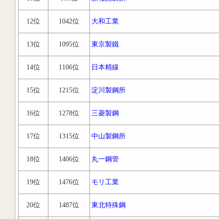
12位
1042位
大和工業
13位
1095位
東京製鐵
14位
1106位
日本精線
15位
1215位
淀川製鋼所
16位
1278位
三菱製鋼
17位
1315位
中山製鋼所
18位
1406位
丸一鋼管
19位
1476位
モリ工業
20位
1487位
東北特殊鋼