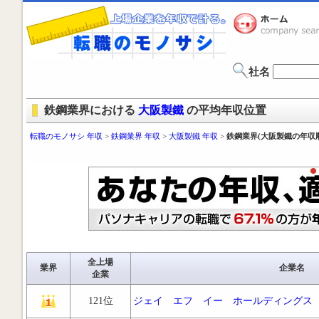
社名
鉄鋼業界における
大阪製鐵
の平均年収位置
転職のモノサシ 年収
>
鉄鋼業界 年収
>
大阪製鐵 年収
>
鉄鋼業界(大阪製鐵の年収
全上場
業界
企業名
企業
121位
ジェイ エフ イー ホールディングス