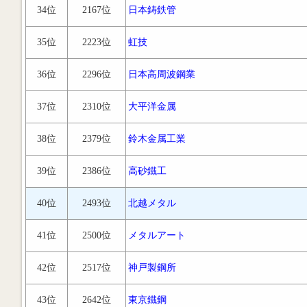
34位
2167位
日本鋳鉄管
35位
2223位
虹技
36位
2296位
日本高周波鋼業
37位
2310位
大平洋金属
38位
2379位
鈴木金属工業
39位
2386位
高砂鐵工
40位
2493位
北越メタル
41位
2500位
メタルアート
42位
2517位
神戸製鋼所
43位
2642位
東京鐵鋼