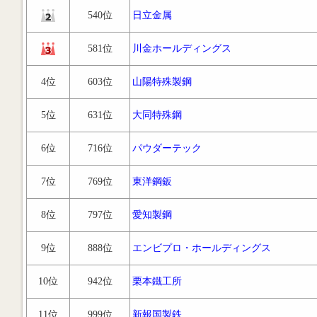
540位
日立金属
581位
川金ホールディングス
4位
603位
山陽特殊製鋼
5位
631位
大同特殊鋼
6位
716位
パウダーテック
7位
769位
東洋鋼鈑
8位
797位
愛知製鋼
9位
888位
エンビプロ・ホールディングス
10位
942位
栗本鐵工所
11位
999位
新報国製鉄