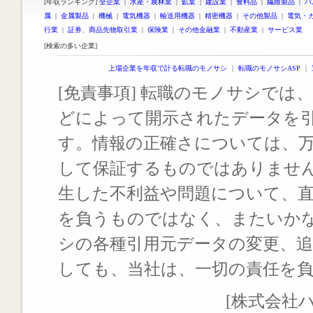
[年収ランキング]
全企業
|
水産・農林業
|
鉱業
|
建設業
|
食料品
|
繊維製品
|
パ
属
|
金属製品
|
機械
|
電気機器
|
輸送用機器
|
精密機器
|
その他製品
|
電気・
行業
|
証券、商品先物取引業
|
保険業
|
その他金融業
|
不動産業
|
サービス業
[検索の多い企業]
上場企業を年収で計る転職のモノサシ
｜
転職のモノサシASP
｜
[免責事項] 転職のモノサシでは、
どによって開示されたデータを
す。情報の正確さについては、
して保証するものではありませ
生した不利益や問題について、
を負うものではなく、またいか
シの各種引用元データの変更、
しても、当社は、一切の責任を
[株式会社