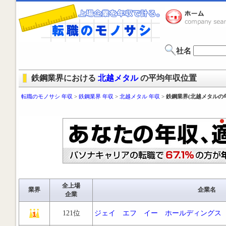
社名
鉄鋼業界における
北越メタル
の平均年収位置
転職のモノサシ 年収
>
鉄鋼業界 年収
>
北越メタル 年収
>
鉄鋼業界(北越メタルの
全上場
業界
企業名
企業
121位
ジェイ エフ イー ホールディングス