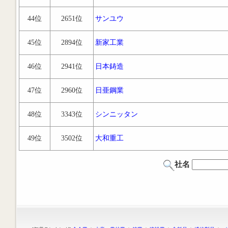
44位
2651位
サンユウ
45位
2894位
新家工業
46位
2941位
日本鋳造
47位
2960位
日亜鋼業
48位
3343位
シンニッタン
49位
3502位
大和重工
社名