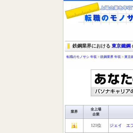
鉄鋼業界における
東京鐵鋼
転職のモノサシ 年収
>
鉄鋼業界 年収
>
東京
全上場
業界
企業
121位
ジェイ エ