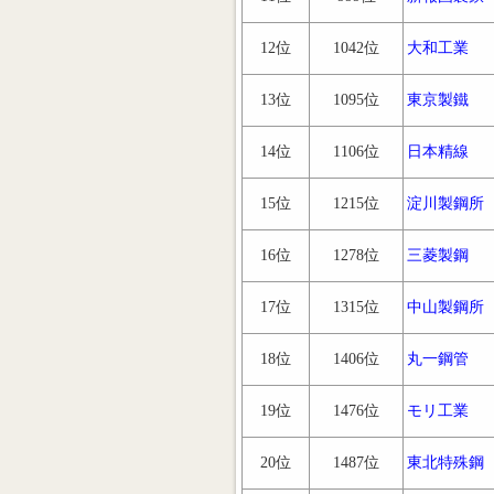
12位
1042位
大和工業
13位
1095位
東京製鐵
14位
1106位
日本精線
15位
1215位
淀川製鋼所
16位
1278位
三菱製鋼
17位
1315位
中山製鋼所
18位
1406位
丸一鋼管
19位
1476位
モリ工業
20位
1487位
東北特殊鋼