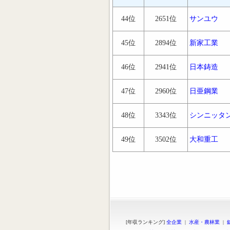
44位
2651位
サンユウ
45位
2894位
新家工業
46位
2941位
日本鋳造
47位
2960位
日亜鋼業
48位
3343位
シンニッタ
49位
3502位
大和重工
[年収ランキング]
全企業
|
水産・農林業
|