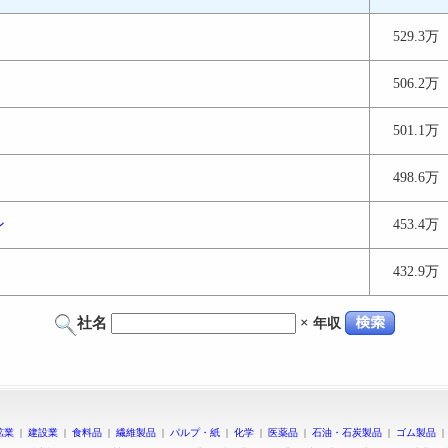
529.3万
506.2万
501.1万
498.6万
ン
453.4万
432.9万
社名
×
年収
鉱業
|
建設業
|
食料品
|
繊維製品
|
パルプ・紙
|
化学
|
医薬品
|
石油・石炭製品
|
ゴム製品