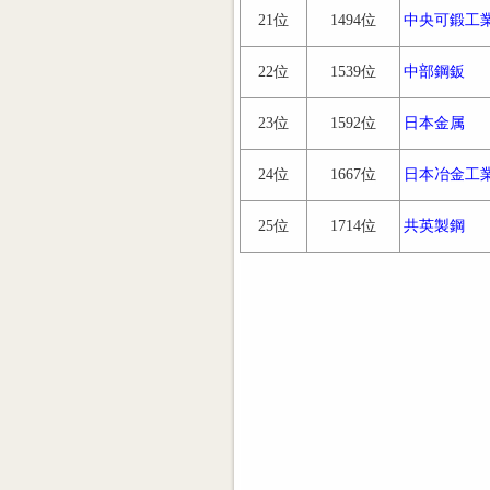
21位
1494位
中央可鍛工
22位
1539位
中部鋼鈑
23位
1592位
日本金属
24位
1667位
日本冶金工
25位
1714位
共英製鋼