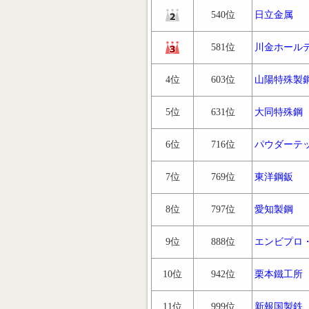
540位
日立金属
581位
川金ホール
4位
603位
山陽特殊製
5位
631位
大同特殊鋼
6位
716位
パウダーテ
7位
769位
東洋鋼鈑
8位
797位
愛知製鋼
9位
888位
エンビプロ
10位
942位
栗本鐵工所
11位
999位
新報国製鉄