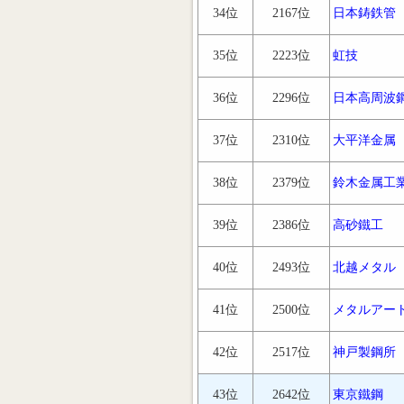
34位
2167位
日本鋳鉄管
35位
2223位
虹技
36位
2296位
日本高周波
37位
2310位
大平洋金属
38位
2379位
鈴木金属工
39位
2386位
高砂鐵工
40位
2493位
北越メタル
41位
2500位
メタルアー
42位
2517位
神戸製鋼所
43位
2642位
東京鐵鋼