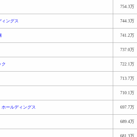
754.3万
ディングス
744.3万
鋼
741.2万
737.0万
ック
722.1万
713.7万
710.1万
・ホールディングス
697.7万
689.4万
681.3万