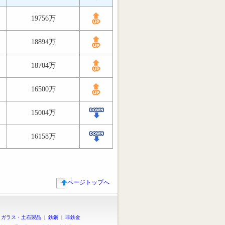
19756万
18894万
18704万
16500万
15004万
16158万
ページトップへ
|
ガラス・土石製品
|
鉄鋼
|
非鉄金