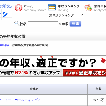
社名
×
年収
の平均年収位置
鐵鋼 年収
>
鉄鋼業界(東京鐵鋼の年収順位)
企業名
年収
フ イー ホールディングス
942.3万