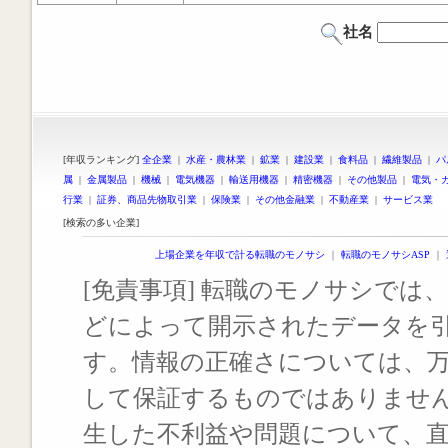
社名
[年収ランキング]
全企業
|
水産・農林業
|
鉱業
|
建設業
|
食料品
|
繊維製品
|
パ
属
|
金属製品
|
機械
|
電気機器
|
輸送用機器
|
精密機器
|
その他製品
|
電気・
行業
|
証券、商品先物取引業
|
保険業
|
その他金融業
|
不動産業
|
サービス業
[検索の多い企業]
上場企業を年収で計る転職のモノサシ
｜
転職のモノサシASP
｜
[免責事項] 転職のモノサシでは、
どによって開示されたデータを
す。情報の正確さについては、
して保証するものではありませ
生した不利益や問題について、