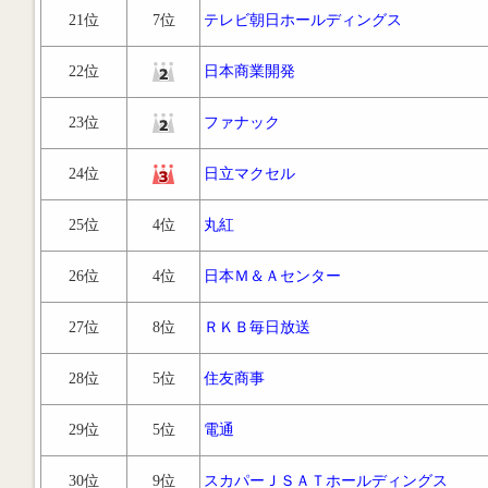
21位
7位
テレビ朝日ホールディングス
22位
日本商業開発
23位
ファナック
24位
日立マクセル
25位
4位
丸紅
26位
4位
日本Ｍ＆Ａセンター
27位
8位
ＲＫＢ毎日放送
28位
5位
住友商事
29位
5位
電通
30位
9位
スカパーＪＳＡＴホールディングス