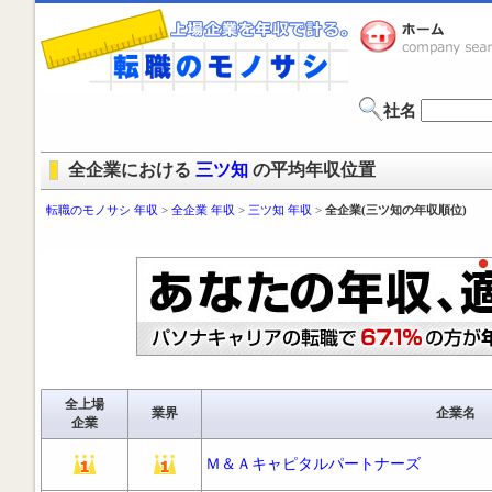
社名
全企業における
三ツ知
の平均年収位置
転職のモノサシ 年収
>
全企業 年収
>
三ツ知 年収
>
全企業(三ツ知の年収順位)
全上場
業界
企業名
企業
Ｍ＆Ａキャピタルパートナーズ