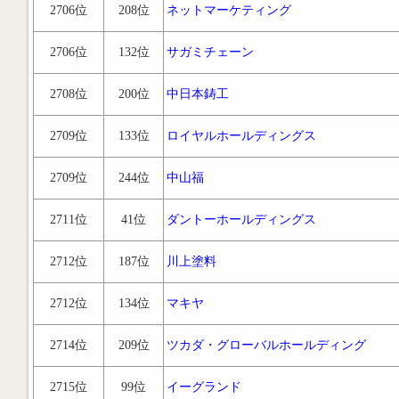
2706位
208位
ネットマーケティング
2706位
132位
サガミチェーン
2708位
200位
中日本鋳工
2709位
133位
ロイヤルホールディングス
2709位
244位
中山福
2711位
41位
ダントーホールディングス
2712位
187位
川上塗料
2712位
134位
マキヤ
2714位
209位
ツカダ・グローバルホールディング
2715位
99位
イーグランド