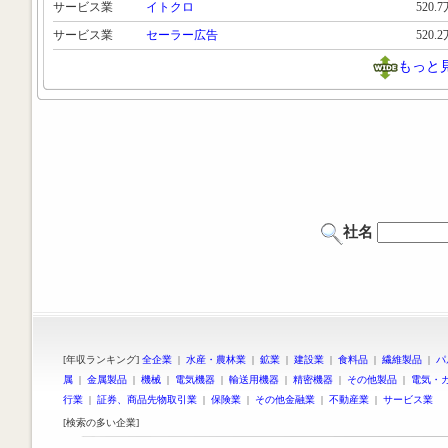
サービス業
イトクロ
520.
サービス業
セーラー広告
520.
もっと
社名
[年収ランキング]
全企業
|
水産・農林業
|
鉱業
|
建設業
|
食料品
|
繊維製品
|
パ
属
|
金属製品
|
機械
|
電気機器
|
輸送用機器
|
精密機器
|
その他製品
|
電気・
行業
|
証券、商品先物取引業
|
保険業
|
その他金融業
|
不動産業
|
サービス業
[検索の多い企業]