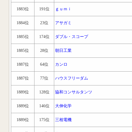
1883位
191位
ｇｕｍｉ
1884位
23位
アサガミ
1885位
174位
ダブル・スコープ
1885位
28位
朝日工業
1887位
64位
カンロ
1887位
77位
ハウスフリーダム
1889位
128位
協和コンサルタンツ
1889位
146位
大伸化学
1889位
175位
三相電機