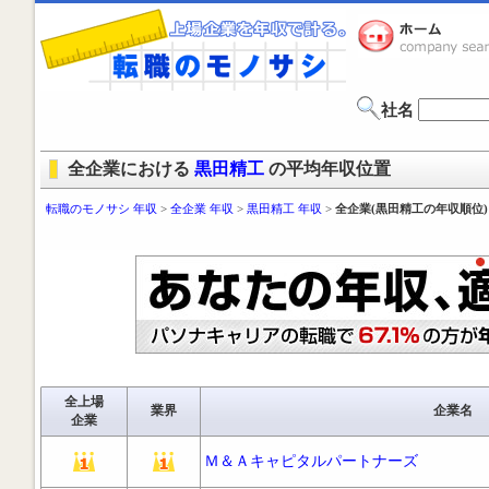
社名
全企業における
黒田精工
の平均年収位置
転職のモノサシ 年収
>
全企業 年収
>
黒田精工 年収
>
全企業(黒田精工の年収順位)
全上場
業界
企業名
企業
Ｍ＆Ａキャピタルパートナーズ