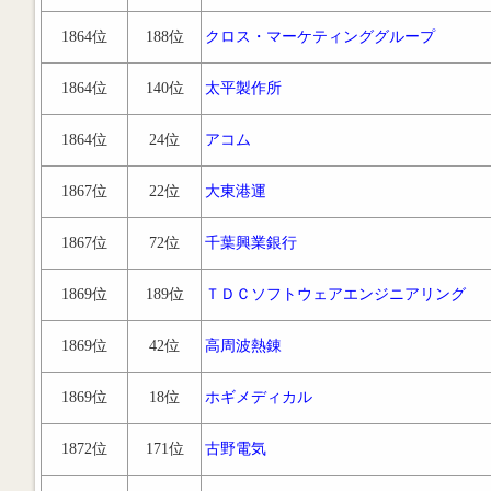
1864位
188位
クロス・マーケティンググループ
1864位
140位
太平製作所
1864位
24位
アコム
1867位
22位
大東港運
1867位
72位
千葉興業銀行
1869位
189位
ＴＤＣソフトウェアエンジニアリング
1869位
42位
高周波熱錬
1869位
18位
ホギメディカル
1872位
171位
古野電気