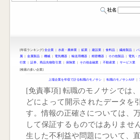
社名
[年収ランキング]
全企業
|
水産・農林業
|
鉱業
|
建設業
|
食料品
|
繊維製品
|
パ
属
|
金属製品
|
機械
|
電気機器
|
輸送用機器
|
精密機器
|
その他製品
|
電気・
行業
|
証券、商品先物取引業
|
保険業
|
その他金融業
|
不動産業
|
サービス業
[検索の多い企業]
上場企業を年収で計る転職のモノサシ
｜
転職のモノサシASP
｜
[免責事項] 転職のモノサシでは、
どによって開示されたデータを
す。情報の正確さについては、
して保証するものではありませ
生した不利益や問題について、