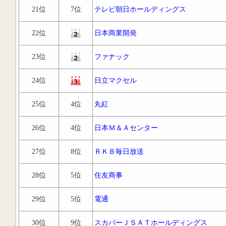
21位
7位
テレビ朝日ホールディングス
22位
日本商業開発
23位
ファナック
24位
日立マクセル
25位
4位
丸紅
26位
4位
日本Ｍ＆Ａセンター
27位
8位
ＲＫＢ毎日放送
28位
5位
住友商事
29位
5位
電通
30位
9位
スカパーＪＳＡＴホールディングス