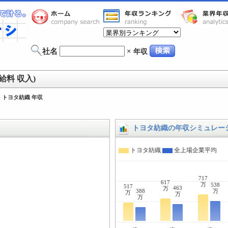
社名
×
年収
給料 収入)
>
トヨタ紡織 年収
トヨタ紡織の年収シミュレー
トヨタ紡織
全上場企業平均
717
617
万
538
517
463
万
388
万
万
万
万