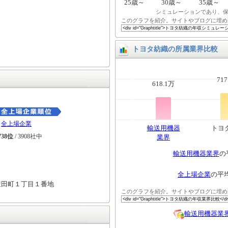
25歳～
30歳～
35歳～
シミュレーションであり、
このグラフを紹介。サイトやブログに埋め
トヨタ紡織の所属業界比較
717
618.1万
全上場企業
輸送用機器
トヨ
738位
/ 3908社中
業界
輸送用機器業界
の
全上場企業
の平
豊田町１丁目１番地
このグラフを紹介。サイトやブログに埋め
輸送用機器業