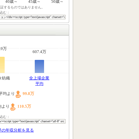
40歳～
45歳～
50歳～
保証するものではありません。
込む：
.9万
607.4万
タ紡織
全上場企業
平均
平均より
99.8万
均より
110.5万
込む：
界の年収分析を見る