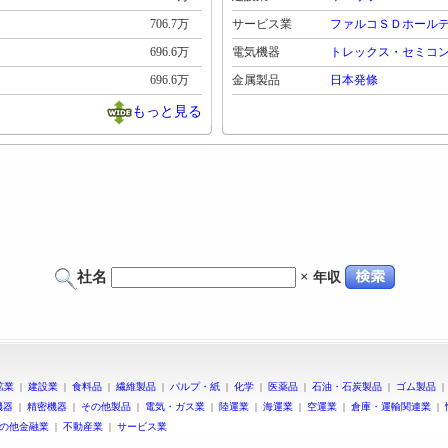
706.7万
サービス業
ファルコＳＤホール
696.6万
電気機器
トレックス・セミコ
696.6万
金属製品
日本発條
もっと見る
社名
×
年収
鉱業
|
建設業
|
食料品
|
繊維製品
|
パルプ・紙
|
化学
|
医薬品
|
石油・石炭製品
|
ゴム製品
機器
|
精密機器
|
その他製品
|
電気・ガス業
|
陸運業
|
海運業
|
空運業
|
倉庫・運輸関連業
|
の他金融業
|
不動産業
|
サービス業