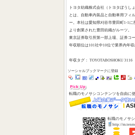
トヨタ紡織株式会社（トヨタぼうしょく、Toyot
とは、自動車内装品と自動車用フィ
ー。本社は愛知県刈谷市豊田町1-1に所
より創業された豊田紡織がルーツ。
東京証券取引所第一部上場、証券コー
年収順位は101社中10位で業界内年
年収タグ： TOYOTABOSHOKU 3116
ソーシャルブックマークに登録
転職のモノサシコンテンツを自由に
転職のモノサシ
http://m.ten