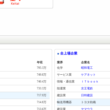
全上場企業
年収
業界
企業名
795.3万
化学
昭和電工
749.8万
サービス業
ケアネット
740.4万
情報・通信業
ＩＴｂｏｏｋ
733.3万
陸運業
京王電鉄
717.9万
建設業
日特建設
714.8万
輸送用機器
トヨタ紡織
713.6万
建設業
ヤマウラ