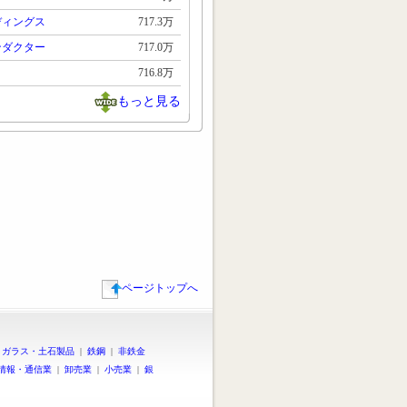
ディングス
717.3万
ンダクター
717.0万
716.8万
もっと見る
ページトップへ
|
ガラス・土石製品
|
鉄鋼
|
非鉄金
情報・通信業
|
卸売業
|
小売業
|
銀