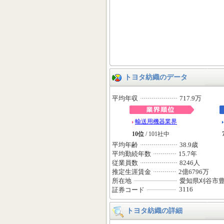
トヨタ紡織のデータ
平均年収
717.9万
輸送用機器業界
10位
/ 101社中
平均年齢
38.9歳
平均勤続年数
15.7年
従業員数
8246人
推定生涯賃金
2億6796万
所在地
愛知県刈谷市
3116
証券コード
トヨタ紡織の詳細