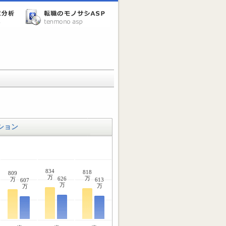
ション
834
818
809
万
万
626
万
613
607
万
万
万