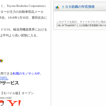
a Boshoku Corporation）
トヨタ紡織の年収推移
ルターが主力の自動車部品メーカ
在。1918年1月30日、豊田佐吉に
このグラフを紹介。サイトやブログに埋め
ド3116。輸送用機器業界における
収は平均より高い部類に入る。
使用できる
転職のモノサシASP
。
【モバイル版】オープン
mono.com/