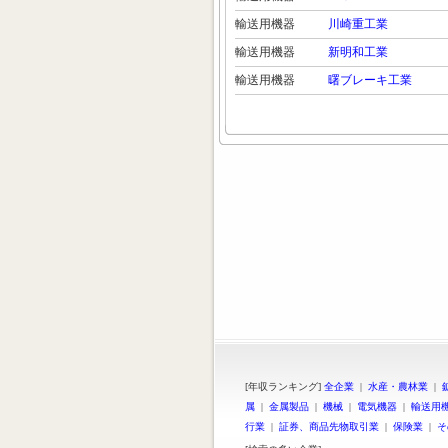
輸送用機器
川崎重工業
輸送用機器
新明和工業
輸送用機器
曙ブレーキ工業
[年収ランキング]
全企業
|
水産・農林業
|
属
|
金属製品
|
機械
|
電気機器
|
輸送用
行業
|
証券、商品先物取引業
|
保険業
|
そ