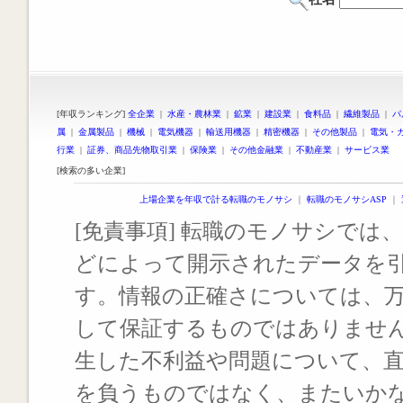
[年収ランキング]
全企業
|
水産・農林業
|
鉱業
|
建設業
|
食料品
|
繊維製品
|
パ
属
|
金属製品
|
機械
|
電気機器
|
輸送用機器
|
精密機器
|
その他製品
|
電気・
行業
|
証券、商品先物取引業
|
保険業
|
その他金融業
|
不動産業
|
サービス業
[検索の多い企業]
上場企業を年収で計る転職のモノサシ
｜
転職のモノサシASP
｜
[免責事項] 転職のモノサシでは、
どによって開示されたデータを
す。情報の正確さについては、
して保証するものではありませ
生した不利益や問題について、
を負うものではなく、またいか