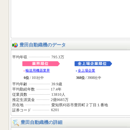
豊田自動織機のデータ
平均年収
795.3万
輸送用機器業界
全上場企業
6位
/ 101社中
368位
/ 3908社中
平均年齢
39.9歳
平均勤続年数
17.4年
従業員数
13810人
推定生涯賃金
2億9685万
所在地
愛知県刈谷市豊田町２丁目１番地
6201
証券コード
豊田自動織機の詳細