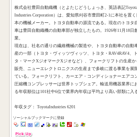
株式会社豊田自動織機（とよたじどうしょっき、英語表記Toyot
Industries Corporation）は、愛知県刈谷市豊田町2-1に本社を置
本の機械メーカー。トヨタ自動車の源流である。現在のトヨタ
車は豊田自動織機の自動車部が独立したもの。1926年11月18日
業。
現在は、社名の通りの繊維機械の製造や、トヨタ自動車の自動
産の一部（トヨタ・ヴィッツヴィッツ、トヨタ・RAV4RAV4、
タ・マークXジオマークXジオなど）、フォークリフトの生産か
販売、ニューエレクトロニクスの生産まで多岐に渡る事業を展
ている。フォークリフト、カーエア・コンディショナーエアコ
圧縮機コンプレッサーは世界トップシェア。輸送用機器業界に
る年収順位は101社中6位で業界内年収は平均より高い部類に入
年収タグ： ToyotaIndustries 6201
ソーシャルブックマークに登録