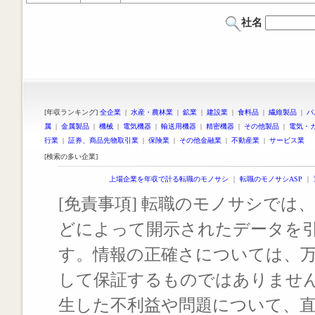
社名
[年収ランキング]
全企業
|
水産・農林業
|
鉱業
|
建設業
|
食料品
|
繊維製品
|
パ
属
|
金属製品
|
機械
|
電気機器
|
輸送用機器
|
精密機器
|
その他製品
|
電気・
行業
|
証券、商品先物取引業
|
保険業
|
その他金融業
|
不動産業
|
サービス業
[検索の多い企業]
上場企業を年収で計る転職のモノサシ
｜
転職のモノサシASP
｜
[免責事項] 転職のモノサシでは、
どによって開示されたデータを
す。情報の正確さについては、
して保証するものではありませ
生した不利益や問題について、