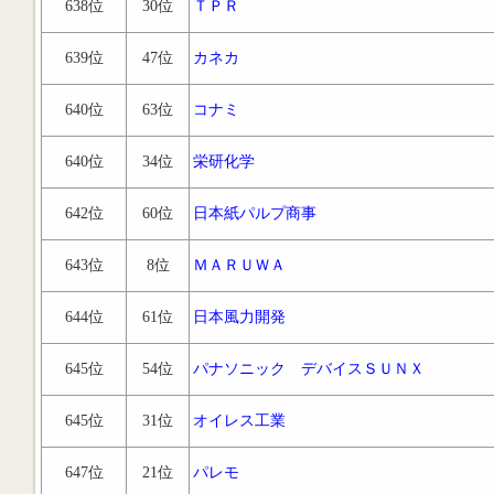
638位
30位
ＴＰＲ
639位
47位
カネカ
640位
63位
コナミ
640位
34位
栄研化学
642位
60位
日本紙パルプ商事
643位
8位
ＭＡＲＵＷＡ
644位
61位
日本風力開発
645位
54位
パナソニック デバイスＳＵＮＸ
645位
31位
オイレス工業
647位
21位
パレモ