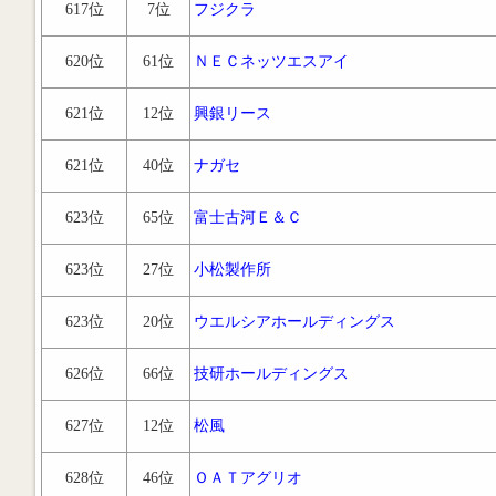
617位
7位
フジクラ
620位
61位
ＮＥＣネッツエスアイ
621位
12位
興銀リース
621位
40位
ナガセ
623位
65位
富士古河Ｅ＆Ｃ
623位
27位
小松製作所
623位
20位
ウエルシアホールディングス
626位
66位
技研ホールディングス
627位
12位
松風
628位
46位
ＯＡＴアグリオ