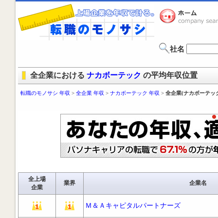
社名
全企業における
ナカボーテック
の平均年収位置
転職のモノサシ 年収
>
全企業 年収
>
ナカボーテック 年収
>
全企業(ナカボーテッ
全上場
業界
企業名
企業
Ｍ＆Ａキャピタルパートナーズ