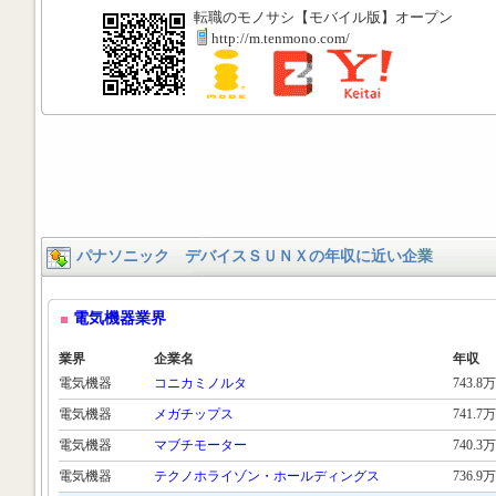
転職のモノサシ【モバイル版】オープン
http://m.tenmono.com/
パナソニック デバイスＳＵＮＸの年収に近い企業
電気機器業界
業界
企業名
年収
電気機器
コニカミノルタ
743.8万
電気機器
メガチップス
741.7万
電気機器
マブチモーター
740.3万
電気機器
テクノホライゾン・ホールディングス
736.9万