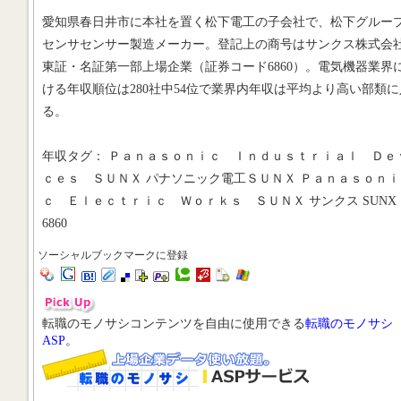
愛知県春日井市に本社を置く松下電工の子会社で、松下グルー
センサセンサー製造メーカー。登記上の商号はサンクス株式会
東証・名証第一部上場企業（証券コード6860）。電気機器業界
ける年収順位は280社中54位で業界内年収は平均より高い部類に
る。
年収タグ： Ｐａｎａｓｏｎｉｃ Ｉｎｄｕｓｔｒｉａｌ Ｄｅ
ｃｅｓ ＳＵＮＸ パナソニック電工ＳＵＮＸ Ｐａｎａｓｏｎｉ
ｃ Ｅｌｅｃｔｒｉｃ Ｗｏｒｋｓ ＳＵＮＸ サンクス SUNX
6860
ソーシャルブックマークに登録
転職のモノサシコンテンツを自由に使用できる
転職のモノサシ
ASP
。