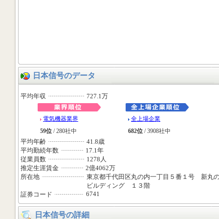
日本信号のデータ
平均年収
727.1万
電気機器業界
全上場企業
59位
/ 280社中
682位
/ 3908社中
平均年齢
41.8歳
平均勤続年数
17.1年
従業員数
1278人
推定生涯賃金
2億4062万
所在地
東京都千代田区丸の内一丁目５番１号 新丸
ビルディング １３階
6741
証券コード
日本信号の詳細