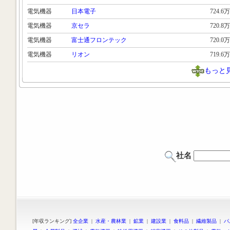
電気機器
日本電子
724.6万
電気機器
京セラ
720.8万
電気機器
富士通フロンテック
720.0万
電気機器
リオン
719.6万
もっと
社名
[年収ランキング]
全企業
|
水産・農林業
|
鉱業
|
建設業
|
食料品
|
繊維製品
|
パ