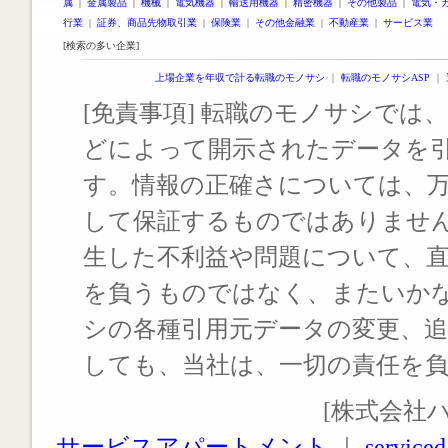
属
|
金属製品
|
機械
|
電気機器
|
輸送用機器
|
精密機器
|
その他製品
|
電気・
行業
|
証券、商品先物取引業
|
保険業
|
その他金融業
|
不動産業
|
サービス業
[検索の多い企業]
上場企業を年収で計る転職のモノサシ
｜
転職のモノサシASP
｜
[免責事項] 転職のモノサシでは、
どによって開示されたデータを
す。情報の正確さについては、
して保証するものではありませ
生した不利益や問題について、
を負うものではなく、またいか
シの各種引用元データの変更、
しても、当社は、一切の責任を
[株式会社
サービスアパートメント
｜
serviced