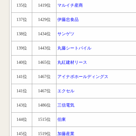
135位
1419位
マルイチ産商
137位
1429位
伊藤忠食品
138位
1434位
サンゲツ
139位
1443位
丸藤シートパイル
140位
1465位
丸紅建材リース
141位
1467位
アイナボホールディングス
141位
1467位
エクセル
143位
1486位
三信電気
144位
1515位
伯東
145位
1519位
加藤産業