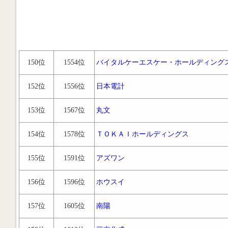
150位
1554位
バイタルケーエスケー・ホールディング
152位
1556位
日本電計
153位
1567位
丸文
154位
1578位
ＴＯＫＡＩホールディングス
155位
1591位
アズワン
156位
1596位
ホウスイ
157位
1605位
南陽