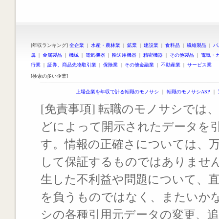
[年収ランキング]
全企業
|
水産・農林業
|
鉱業
|
建設業
|
食料品
|
繊維製品
|
パ
属
|
金属製品
|
機械
|
電気機器
|
輸送用機器
|
精密機器
|
その他製品
|
電気・
行業
|
証券、商品先物取引業
|
保険業
|
その他金融業
|
不動産業
|
サービス業
[検索の多い企業]
上場企業を年収で計る転職のモノサシ
｜
転職のモノサシASP
｜
[免責事項] 転職のモノサシでは、
どによって開示されたデータを
す。情報の正確さについては、
して保証するものではありませ
生した不利益や問題について、
を負うものではなく、またいか
シの各種引用元データの変更、