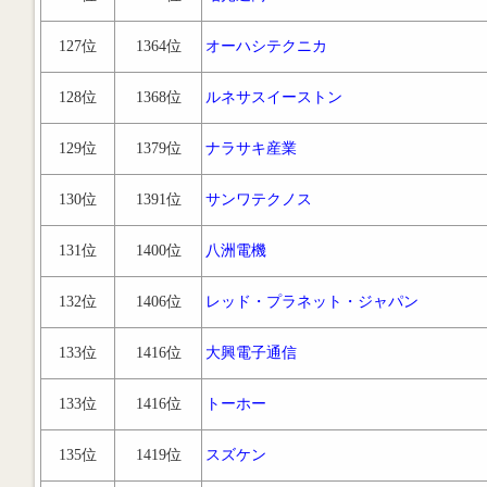
127位
1364位
オーハシテクニカ
128位
1368位
ルネサスイーストン
129位
1379位
ナラサキ産業
130位
1391位
サンワテクノス
131位
1400位
八洲電機
132位
1406位
レッド・プラネット・ジャパン
133位
1416位
大興電子通信
133位
1416位
トーホー
135位
1419位
スズケン