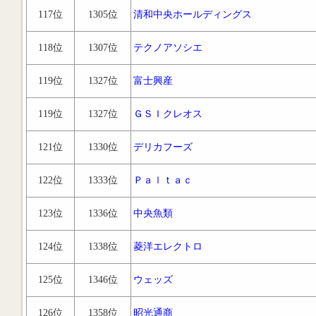
117位
1305位
清和中央ホールディングス
118位
1307位
テクノアソシエ
119位
1327位
富士興産
119位
1327位
ＧＳＩクレオス
121位
1330位
デリカフーズ
122位
1333位
Ｐａｌｔａｃ
123位
1336位
中央魚類
124位
1338位
菱洋エレクトロ
125位
1346位
ウェッズ
126位
1358位
昭光通商