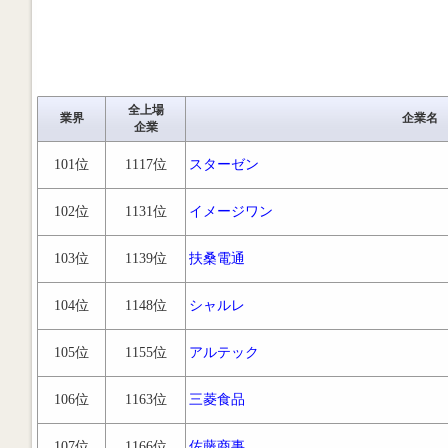
全上場
業界
企業名
企業
101位
1117位
スターゼン
102位
1131位
イメージワン
103位
1139位
扶桑電通
104位
1148位
シャルレ
105位
1155位
アルテック
106位
1163位
三菱食品
107位
1166位
佐藤商事