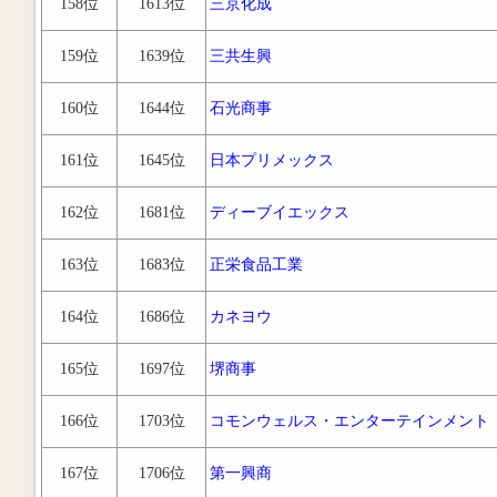
158位
1613位
三京化成
159位
1639位
三共生興
160位
1644位
石光商事
161位
1645位
日本プリメックス
162位
1681位
ディーブイエックス
163位
1683位
正栄食品工業
164位
1686位
カネヨウ
165位
1697位
堺商事
166位
1703位
コモンウェルス・エンターテインメント
167位
1706位
第一興商