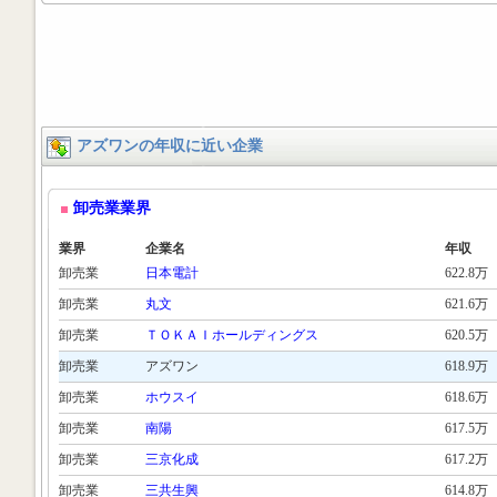
アズワンの年収に近い企業
卸売業業界
業界
企業名
年収
卸売業
日本電計
622.8万
卸売業
丸文
621.6万
卸売業
ＴＯＫＡＩホールディングス
620.5万
卸売業
アズワン
618.9万
卸売業
ホウスイ
618.6万
卸売業
南陽
617.5万
卸売業
三京化成
617.2万
卸売業
三共生興
614.8万