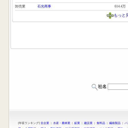
卸売業
石光商事
614.4万
もっと
社名
[年収ランキング]
全企業
|
水産・農林業
|
鉱業
|
建設業
|
食料品
|
繊維製品
|
パ