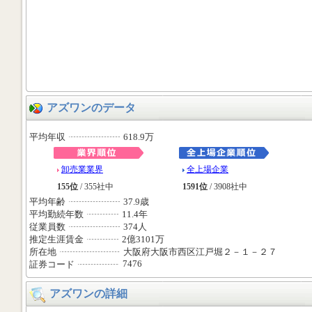
アズワンのデータ
平均年収
618.9万
卸売業業界
全上場企業
155位
/ 355社中
1591位
/ 3908社中
平均年齢
37.9歳
平均勤続年数
11.4年
従業員数
374人
推定生涯賃金
2億3101万
所在地
大阪府大阪市西区江戸堀２－１－２７
7476
証券コード
アズワンの詳細