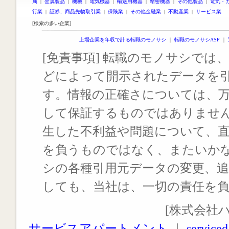
属
|
金属製品
|
機械
|
電気機器
|
輸送用機器
|
精密機器
|
その他製品
|
電気・
行業
|
証券、商品先物取引業
|
保険業
|
その他金融業
|
不動産業
|
サービス業
[検索の多い企業]
上場企業を年収で計る転職のモノサシ
｜
転職のモノサシASP
｜
[免責事項] 転職のモノサシでは、
どによって開示されたデータを
す。情報の正確さについては、
して保証するものではありませ
生した不利益や問題について、
を負うものではなく、またいか
シの各種引用元データの変更、
しても、当社は、一切の責任を
[株式会社
サービスアパートメント
｜
serviced