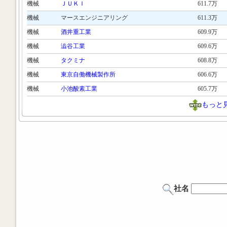
機械
ＪＵＫＩ
611.7万
機械
マースエンジニアリング
611.3万
機械
酒井重工業
609.9万
機械
澁谷工業
609.6万
機械
タクミナ
608.8万
機械
東京自働機械製作所
606.6万
機械
小池酸素工業
605.7万
もっと
社名