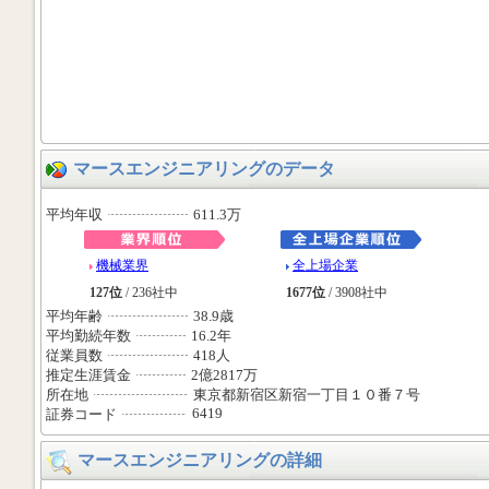
マースエンジニアリングのデータ
平均年収
611.3万
機械業界
全上場企業
127位
/ 236社中
1677位
/ 3908社中
平均年齢
38.9歳
平均勤続年数
16.2年
従業員数
418人
推定生涯賃金
2億2817万
所在地
東京都新宿区新宿一丁目１０番７号
6419
証券コード
マースエンジニアリングの詳細