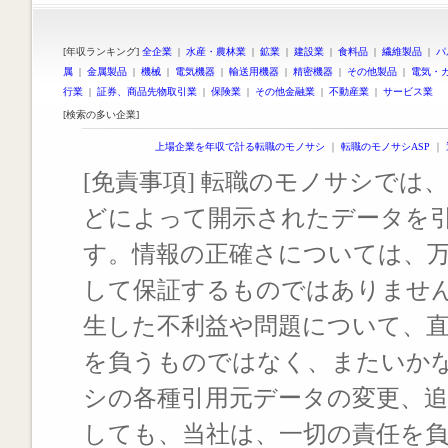
[年収ランキング]
全企業
|
水産・農林業
|
鉱業
|
建設業
|
食料品
|
繊維製品
|
パ
属
|
金属製品
|
機械
|
電気機器
|
輸送用機器
|
精密機器
|
その他製品
|
電気・
行業
|
証券、商品先物取引業
|
保険業
|
その他金融業
|
不動産業
|
サービス業
[検索の多い企業]
上場企業を年収で計る転職のモノサシ
｜
転職のモノサシASP
｜
[免責事項] 転職のモノサシでは、
どによって開示されたデータを
す。情報の正確さについては、
して保証するものではありませ
生した不利益や問題について、
を負うものではなく、またいか
シの各種引用元データの変更、
しても、当社は、一切の責任を