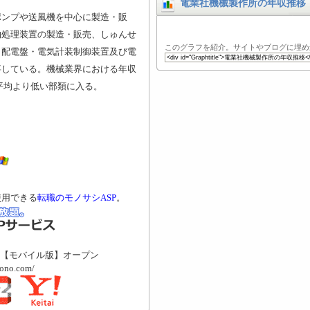
電業社機械製作所の年収推移
ポンプや送風機を中心に製造・販
物処理装置の製造・販売、しゅんせ
このグラフを紹介。サイトやブログに埋め
、配電盤・電気計装制御装置及び電
事している。機械業界における年収
は平均より低い部類に入る。
使用できる
転職のモノサシASP
。
【モバイル版】オープン
mono.com/