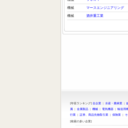
機械
マースエンジニアリング
機械
酒井重工業
[年収ランキング]
全企業
|
水産・農林業
|
属
|
金属製品
|
機械
|
電気機器
|
輸送用
行業
|
証券、商品先物取引業
|
保険業
|
そ
[検索の多い企業]