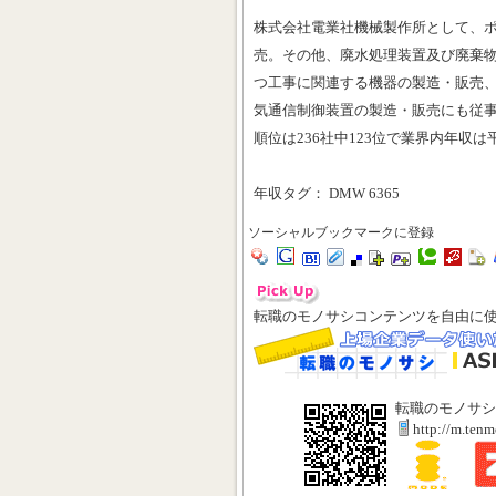
株式会社電業社機械製作所として、
売。その他、廃水処理装置及び廃棄
つ工事に関連する機器の製造・販売
気通信制御装置の製造・販売にも従
順位は236社中123位で業界内年収
年収タグ： DMW 6365
ソーシャルブックマークに登録
転職のモノサシコンテンツを自由に
転職のモノサシ
http://m.ten