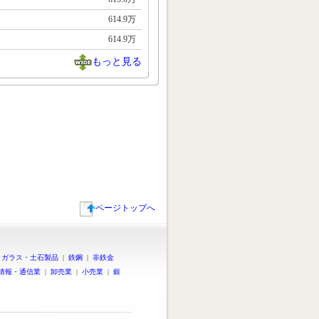
614.9万
614.9万
もっと見る
ページトップへ
|
ガラス・土石製品
|
鉄鋼
|
非鉄金
情報・通信業
|
卸売業
|
小売業
|
銀