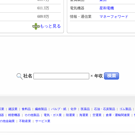
611.3万
電気機器
星和電機
609.9万
情報・通信業
マネーフォワード
もっと見る
社名
×
年収
鉱業
|
建設業
|
食料品
|
繊維製品
|
パルプ・紙
|
化学
|
医薬品
|
石油・石炭製品
|
ゴム製品
機器
|
精密機器
|
その他製品
|
電気・ガス業
|
陸運業
|
海運業
|
空運業
|
倉庫・運輸関連業
|
の他金融業
|
不動産業
|
サービス業