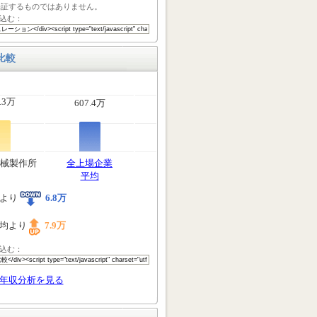
保証するものではありません。
込む：
比較
.3万
607.4万
械製作所
全上場企業
平均
均より
6.8万
平均より
7.9万
込む：
年収分析を見る