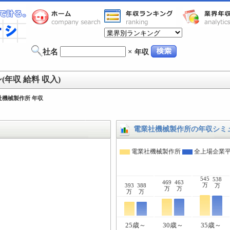
社名
×
年収
年収 給料 収入)
社機械製作所 年収
電業社機械製作所の年収シミ
電業社機械製作所
全上場企業
545
538
469
463
万
393
388
万
万
万
万
万
25歳～
30歳～
35歳～