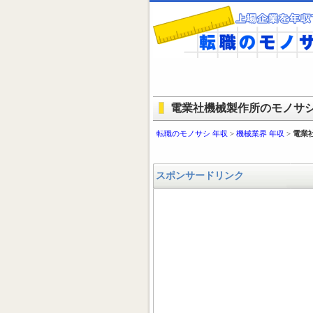
電業社機械製作所のモノサシ(
転職のモノサシ 年収
>
機械業界 年収
>
電業
スポンサードリンク