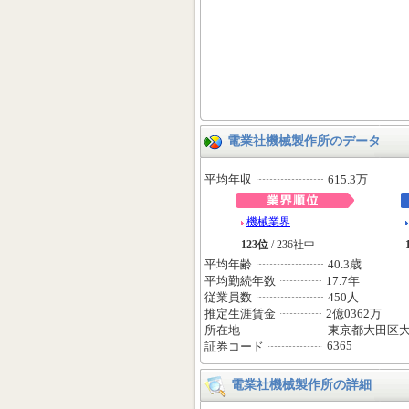
電業社機械製作所のデータ
平均年収
615.3万
機械業界
123位
/ 236社中
平均年齢
40.3歳
平均勤続年数
17.7年
従業員数
450人
推定生涯賃金
2億0362万
所在地
東京都大田区
6365
証券コード
電業社機械製作所の詳細