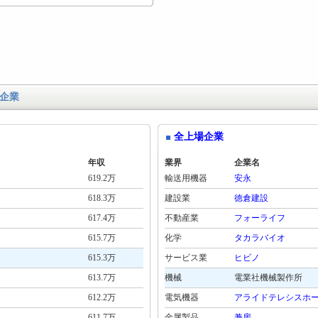
企業
全上場企業
年収
業界
企業名
619.2万
輸送用機器
安永
618.3万
建設業
徳倉建設
617.4万
不動産業
フォーライフ
615.7万
化学
タカラバイオ
615.3万
サービス業
ヒビノ
613.7万
機械
電業社機械製作所
612.2万
電気機器
アライドテレシスホ
611.7万
金属製品
兼房