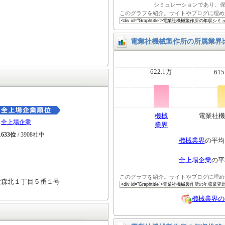
シミュレーションであり、
このグラフを紹介。サイトやブログに埋め
電業社機械製作所の所属業界
622.1万
615
機械
電業社機
全上場企業
業界
1633位
/ 3908社中
機械業界
の平
全上場企業
の
このグラフを紹介。サイトやブログに埋め
大森北１丁目５番１号
機械業界の