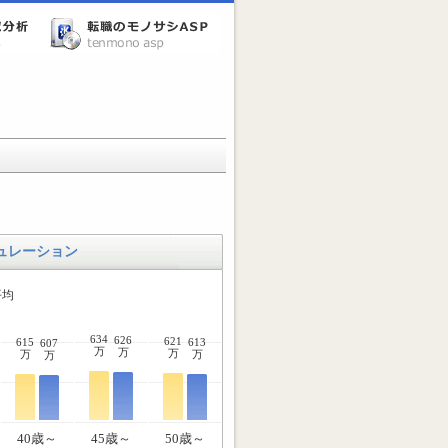
ュレーション
平均
634
626
621
615
613
607
万
万
万
万
万
万
40歳～
45歳～
50歳～