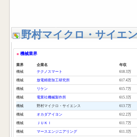
野村マイクロ・サイエ
機械業界
業界
企業名
年収
機械
テクノスマート
618.3万
機械
放電精密加工研究所
617.4万
機械
リケン
615.7万
機械
電業社機械製作所
615.3万
機械
野村マイクロ・サイエンス
613.7万
機械
オカダアイヨン
612.2万
機械
ＪＵＫＩ
611.7万
機械
マースエンジニアリング
611.3万