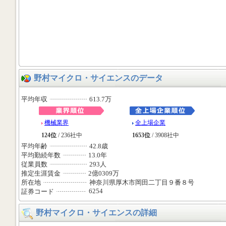
野村マイクロ・サイエンスのデータ
平均年収
613.7万
機械業界
全上場企業
124位
/ 236社中
1653位
/ 3908社中
平均年齢
42.8歳
平均勤続年数
13.0年
従業員数
293人
推定生涯賃金
2億0309万
所在地
神奈川県厚木市岡田二丁目９番８号
6254
証券コード
野村マイクロ・サイエンスの詳細