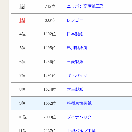
746位
ニッポン高度紙工業
803位
レンゴー
4位
1102位
日本製紙
5位
1195位
巴川製紙所
6位
1256位
三菱製紙
7位
1291位
ザ・パック
8位
1624位
大王製紙
9位
1662位
特種東海製紙
10位
2099位
ダイナパック
11位
2167位
中越パルプ工業