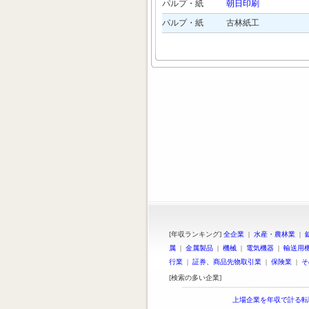
パルプ・紙
朝日印刷
パルプ・紙
古林紙工
[年収ランキング]
全企業
|
水産・農林業
|
属
|
金属製品
|
機械
|
電気機器
|
輸送用
行業
|
証券、商品先物取引業
|
保険業
|
そ
[検索の多い企業]
上場企業を年収で計る転