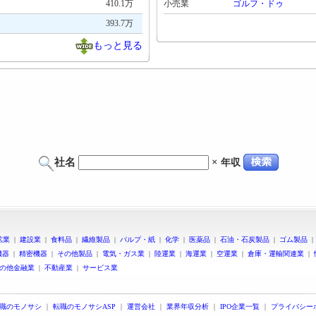
410.1万
小売業
ゴルフ・ドゥ
393.7万
もっと見る
社名
×
年収
鉱業
|
建設業
|
食料品
|
繊維製品
|
パルプ・紙
|
化学
|
医薬品
|
石油・石炭製品
|
ゴム製品
機器
|
精密機器
|
その他製品
|
電気・ガス業
|
陸運業
|
海運業
|
空運業
|
倉庫・運輸関連業
|
の他金融業
|
不動産業
|
サービス業
職のモノサシ
｜
転職のモノサシASP
｜
運営会社
｜
業界年収分析
｜
IPO企業一覧
｜
プライバシー