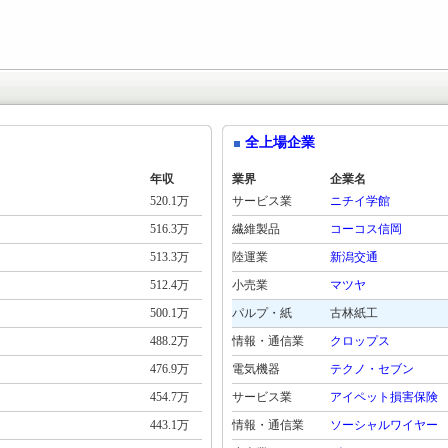
全上場企業
年収
業界
企業名
520.1万
サービス業
ニチイ学館
516.3万
繊維製品
コーコス信岡
513.3万
陸運業
新潟交通
512.4万
小売業
マツヤ
500.1万
パルプ・紙
古林紙工
488.2万
情報・通信業
クロップス
476.9万
電気機器
テクノ・セブン
454.7万
サービス業
アイペット損害保険
443.1万
情報・通信業
ソーシャルワイヤー