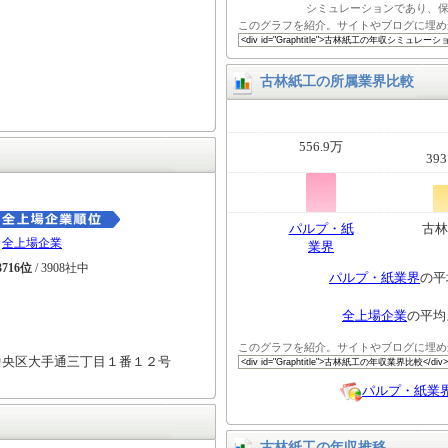
シミュレーションであり、
このグラフを紹介。サイトやブログに埋め
古林紙工の所属業界比較
556.9万
393
パルプ・紙
古林
全上場企業
業界
3716位
/ 3908社中
パルプ・紙業界
の平
全上場企業
の平均
このグラフを紹介。サイトやブログに埋め
中央区大手通三丁目１番１２号
パルプ・紙業
古林紙工の年収推移