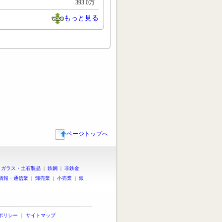
393.0万
もっと見る
ページトップへ
|
ガラス・土石製品
|
鉄鋼
|
非鉄金
情報・通信業
|
卸売業
|
小売業
|
銀
ポリシー
｜
サイトマップ