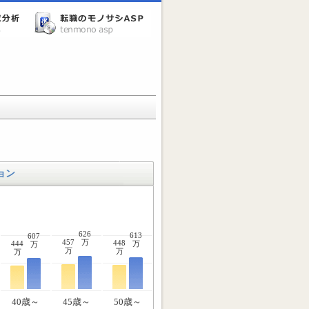
ョン
626
613
607
457
万
448
444
万
万
万
万
万
40歳～
45歳～
50歳～