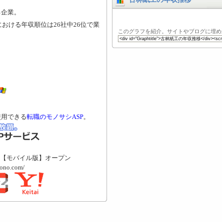
る企業。
における年収順位は26社中26位で業
このグラフを紹介。サイトやブログに埋め
。
使用できる
転職のモノサシASP
。
【モバイル版】オープン
mono.com/