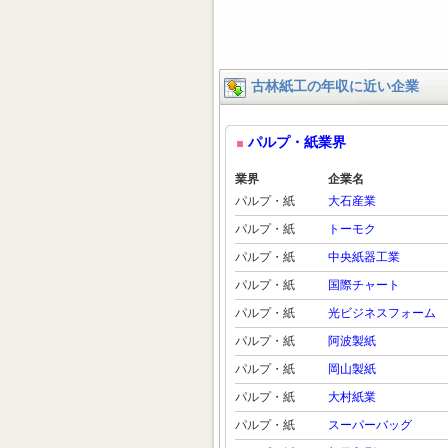
古林紙工の年収に近い企業
パルプ・紙業界
業界
企業名
パルプ・紙
大石産業
パルプ・紙
トーモク
パルプ・紙
中央紙器工業
パルプ・紙
国際チャート
パルプ・紙
光ビジネスフォーム
パルプ・紙
阿波製紙
パルプ・紙
岡山製紙
パルプ・紙
大村紙業
パルプ・紙
スーパーバッグ