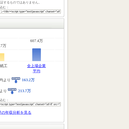
保証するものではありません。
込む：
607.4万
.7万
紙工
全上場企業
平均
均より
163.2万
より
213.7万
込む：
界の年収分析を見る