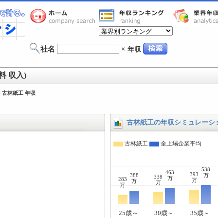
社名
×
年収
 収入)
>
古林紙工 年収
古林紙工の年収シミュレーシ
古林紙工
全上場企業平均
538
463
393
388
万
338
万
283
万
万
万
万
25歳～
30歳～
35歳～