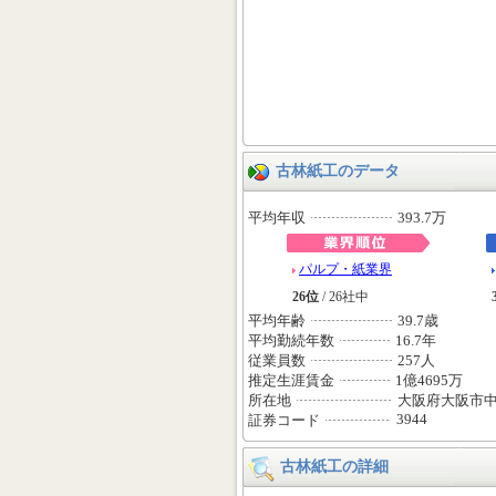
古林紙工のデータ
平均年収
393.7万
パルプ・紙業界
26位
/ 26社中
平均年齢
39.7歳
平均勤続年数
16.7年
従業員数
257人
推定生涯賃金
1億4695万
所在地
大阪府大阪市
3944
証券コード
古林紙工の詳細