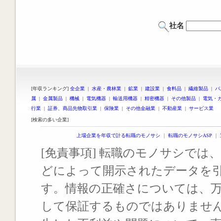
社名
[年収ランキング]
全企業
|
水産・農林業
|
鉱業
|
建設業
|
食料品
|
繊維製品
|
パ
属
|
金属製品
|
機械
|
電気機器
|
輸送用機器
|
精密機器
|
その他製品
|
電気・
行業
|
証券、商品先物取引業
|
保険業
|
その他金融業
|
不動産業
|
サービス業
[検索の多い企業]
上場企業を年収で計る転職のモノサシ
｜
転職のモノサシASP
｜
[免責事項] 転職のモノサシでは、
どによって開示されたデータを
す。情報の正確さについては、
して保証するものではありませ