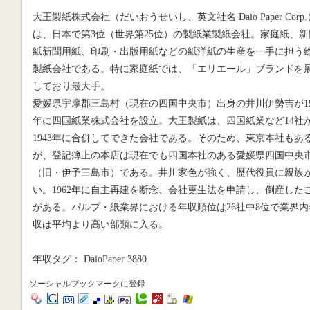
大王製紙株式会社（だいおうせいし、英文社名 Daio Paper Corp.
は、日本で第3位（世界第25位）の製紙業製紙会社。家庭紙、新
紙新聞用紙、印刷・出版用紙などの紙洋紙の生産を一手に担う
製紙会社である。特に家庭紙では、「エリエール」ブランドを
しており最大手。
愛媛県宇摩郡三島村（現在の四国中央市）出身の井川伊勢吉が19
年に四国紙業株式会社を設立。大王製紙は、四国紙業など14社
1943年に合併してできた会社である。そのため、東京本社もあ
が、登記簿上の本店は現在でも四国本社のある愛媛県四国中央
（旧・伊予三島市）である。井川家色が強く、歴代役員に親族
い。1962年に自主再建を断念、会社更生法を申請し、倒産した
がある。パルプ・紙業界における年収順位は26社中8位で業界内
収は平均より高い部類に入る。
年収タグ： DaioPaper 3880
ソーシャルブックマークに登録