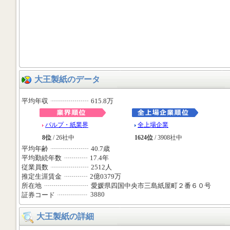
大王製紙のデータ
平均年収
615.8万
パルプ・紙業界
全上場企業
8位
/ 26社中
1624位
/ 3908社中
平均年齢
40.7歳
平均勤続年数
17.4年
従業員数
2512人
推定生涯賃金
2億0379万
所在地
愛媛県四国中央市三島紙屋町２番６０号
3880
証券コード
大王製紙の詳細