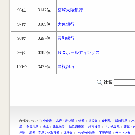
96位
3142位
宮崎太陽銀行
97位
3169位
大東銀行
98位
3297位
豊和銀行
99位
3385位
ＮＣホールディングス
100位
3435位
島根銀行
社名
[年収ランキング]
全企業
|
水産・農林業
|
鉱業
|
建設業
|
食料品
|
繊維製品
|
パ
属
|
金属製品
|
機械
|
電気機器
|
輸送用機器
|
精密機器
|
その他製品
|
電気・
行業
|
証券、商品先物取引業
|
保険業
|
その他金融業
|
不動産業
|
サービス業