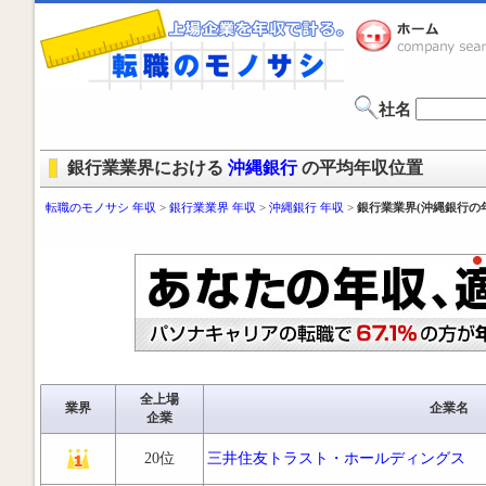
社名
銀行業業界における
沖縄銀行
の平均年収位置
転職のモノサシ 年収
>
銀行業業界 年収
>
沖縄銀行 年収
>
銀行業業界(沖縄銀行の
全上場
業界
企業名
企業
20位
三井住友トラスト・ホールディングス