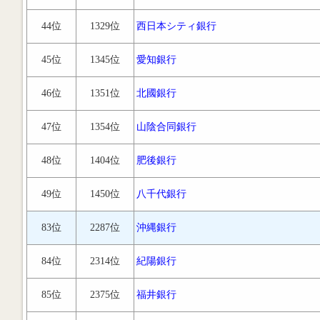
44位
1329位
西日本シティ銀行
45位
1345位
愛知銀行
46位
1351位
北國銀行
47位
1354位
山陰合同銀行
48位
1404位
肥後銀行
49位
1450位
八千代銀行
83位
2287位
沖縄銀行
84位
2314位
紀陽銀行
85位
2375位
福井銀行