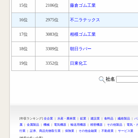
15位
2106位
藤倉ゴム工業
16位
2975位
不二ラテックス
17位
3083位
相模ゴム工業
18位
3309位
朝日ラバー
19位
3352位
日東化工
社名
[年収ランキング]
全企業
|
水産・農林業
|
鉱業
|
建設業
|
食料品
|
繊維製品
|
パ
属
|
金属製品
|
機械
|
電気機器
|
輸送用機器
|
精密機器
|
その他製品
|
電気・
行業
|
証券、商品先物取引業
|
保険業
|
その他金融業
|
不動産業
|
サービス業
[検索の多い企業]