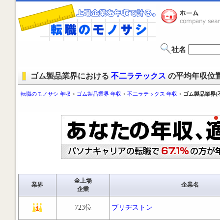
社名
ゴム製品業界における
不二ラテックス
の平均年収位
転職のモノサシ 年収
>
ゴム製品業界 年収
>
不二ラテックス 年収
>
ゴム製品業界(
全上場
業界
企業名
企業
723位
ブリヂストン