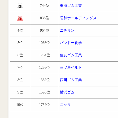
744位
東海ゴム工業
838位
昭和ホールディングス
4位
964位
ニチリン
5位
1066位
バンドー化学
6位
1234位
住友ゴム工業
7位
1286位
三ツ星ベルト
8位
1382位
西川ゴム工業
9位
1596位
横浜ゴム
10位
1752位
ニッタ