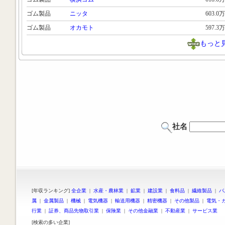
ゴム製品
ニッタ
603.0万
ゴム製品
オカモト
597.3万
もっと
社名
[年収ランキング]
全企業
|
水産・農林業
|
鉱業
|
建設業
|
食料品
|
繊維製品
|
パ
属
|
金属製品
|
機械
|
電気機器
|
輸送用機器
|
精密機器
|
その他製品
|
電気・
行業
|
証券、商品先物取引業
|
保険業
|
その他金融業
|
不動産業
|
サービス業
[検索の多い企業]