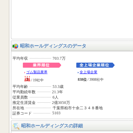
昭和ホールディングスのデータ
平均年収
703.7万
ゴム製品業界
全上場企業
838位
/ 3908社中
/ 19社中
平均年齢
53.3歳
平均勤続年数
21.3年
従業員数
6人
推定生涯賃金
2億3050万
所在地
千葉県柏市十余二３４８番地
5103
証券コード
昭和ホールディングスの詳細