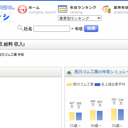
社名
×
年収
 給料 収入)
西川ゴム工業 年収
西川ゴム工業の年収シミュレ
西川ゴム工業
全上場企業平均
565
538
486
463
万
407
388
万
万
万
万
万
25歳～
30歳～
35歳～