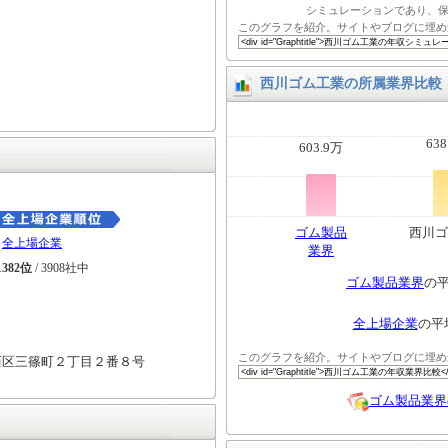
シミュレーションであり、
このグラフを紹介。サイトやブログに埋め
西川ゴム工業の所属業界比較
638
603.9万
ゴム製品
西川ゴ
全上場企業
業界
1382位
/ 3908社中
ゴム製品業界
の
全上場企業
の平
このグラフを紹介。サイトやブログに埋め
西区三篠町２丁目２番８号
ゴム製品業界