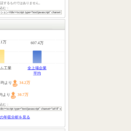
保証するものではありません。
込む：
.1万
607.4万
ム工業
全上場企業
平均
平均より
34.2万
均より
30.7万
込む：
の年収分析を見る