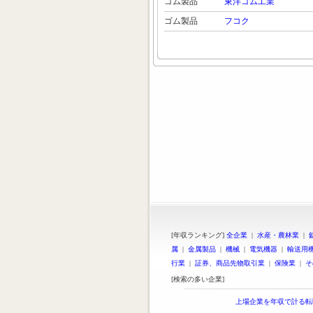
ゴム製品
東洋ゴム工業
ゴム製品
フコク
[年収ランキング]
全企業
|
水産・農林業
|
属
|
金属製品
|
機械
|
電気機器
|
輸送用
行業
|
証券、商品先物取引業
|
保険業
|
そ
[検索の多い企業]
上場企業を年収で計る転