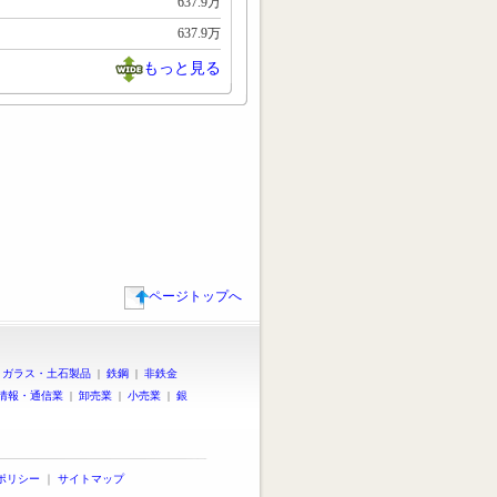
637.9万
637.9万
もっと見る
ページトップへ
|
ガラス・土石製品
|
鉄鋼
|
非鉄金
情報・通信業
|
卸売業
|
小売業
|
銀
ポリシー
｜
サイトマップ