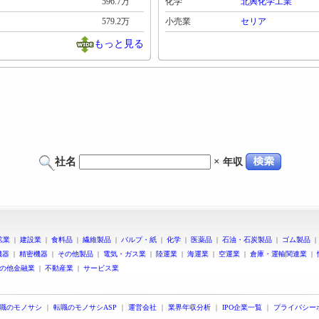
596.7万
化学
北興化学工業
579.2万
小売業
セリア
もっと見る
社名
×
年収
鉱業
|
建設業
|
食料品
|
繊維製品
|
パルプ・紙
|
化学
|
医薬品
|
石油・石炭製品
|
ゴム製品
機器
|
精密機器
|
その他製品
|
電気・ガス業
|
陸運業
|
海運業
|
空運業
|
倉庫・運輸関連業
|
の他金融業
|
不動産業
|
サービス業
職のモノサシ
｜
転職のモノサシASP
｜
運営会社
｜
業界年収分析
｜
IPO企業一覧
｜
プライバシー