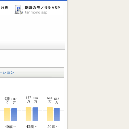
ーション
657
644
626
638
613
607
万
万
万
万
万
万
40歳～
45歳～
50歳～