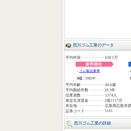
西川ゴム工業のデータ
平均年収
638.1万
ゴム製品業界
8位
/ 19社中
平均年齢
44.6歳
平均勤続年数
20.3年
従業員数
1374人
推定生涯賃金
2億1117万
所在地
広島県広島市
5161
証券コード
西川ゴム工業の詳細