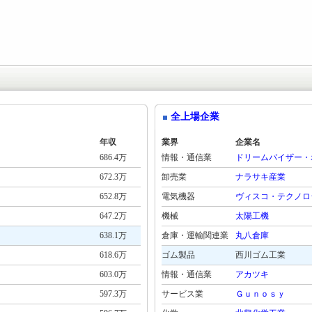
全上場企業
年収
業界
企業名
686.4万
情報・通信業
ドリームバイザー・
672.3万
卸売業
ナラサキ産業
652.8万
電気機器
ヴィスコ・テクノロ
647.2万
機械
太陽工機
638.1万
倉庫・運輸関連業
丸八倉庫
618.6万
ゴム製品
西川ゴム工業
603.0万
情報・通信業
アカツキ
597.3万
サービス業
Ｇｕｎｏｓｙ