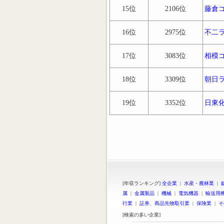
15位
2106位
藤倉
16位
2975位
不二
17位
3083位
相模
18位
3309位
朝日
19位
3352位
日東
[年収ランキング]
全企業
|
水産・農林業
|
属
|
金属製品
|
機械
|
電気機器
|
輸送用
行業
|
証券、商品先物取引業
|
保険業
|
そ
[検索の多い企業]