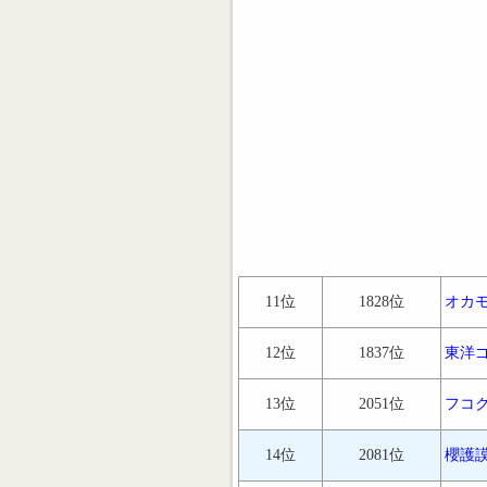
11位
1828位
オカ
12位
1837位
東洋
13位
2051位
フコ
14位
2081位
櫻護