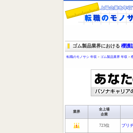
ゴム製品業界における
櫻護
転職のモノサシ 年収
>
ゴム製品業界 年収
>
全上場
業界
企業
723位
ブリ