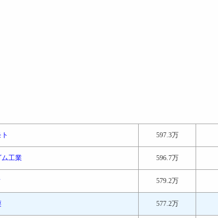
モト
597.3万
ゴム工業
596.7万
ク
579.2万
謨
577.2万