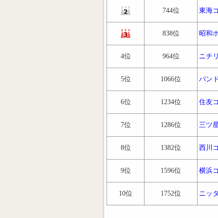
744位
東海
838位
昭和
4位
964位
ニチ
5位
1066位
バン
6位
1234位
住友
7位
1286位
三ツ
8位
1382位
西川
9位
1596位
横浜
10位
1752位
ニッ