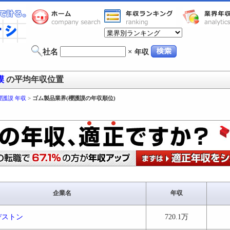
社名
×
年収
謨
の平均年収位置
櫻護謨 年収
>
ゴム製品業界(櫻護謨の年収順位)
企業名
年収
ヂストン
720.1万