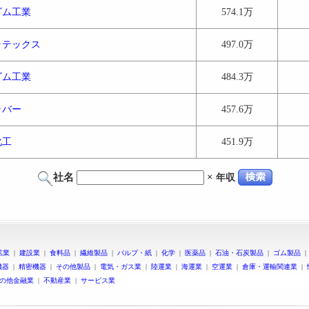
ゴム工業
574.1万
ラテックス
497.0万
ゴム工業
484.3万
ラバー
457.6万
化工
451.9万
社名
×
年収
鉱業
|
建設業
|
食料品
|
繊維製品
|
パルプ・紙
|
化学
|
医薬品
|
石油・石炭製品
|
ゴム製品
機器
|
精密機器
|
その他製品
|
電気・ガス業
|
陸運業
|
海運業
|
空運業
|
倉庫・運輸関連業
|
の他金融業
|
不動産業
|
サービス業