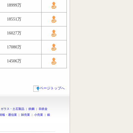
18999万
18551万
16027万
17080万
14506万
ページトップへ
|
ガラス・土石製品
|
鉄鋼
|
非鉄金
情報・通信業
|
卸売業
|
小売業
|
銀