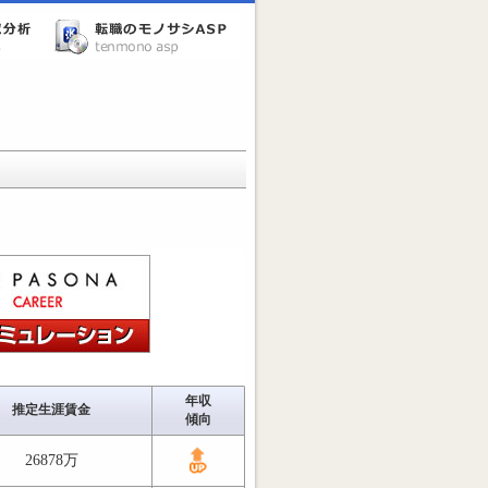
年収
推定生涯賃金
傾向
26878万