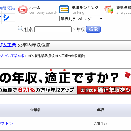
社名
×
年収
ゴム工業
の平均年収位置
住友ゴム工業 年収
>
ゴム製品業界(住友ゴム工業の年収順位)
企業名
年収
ヂストン
720.1万