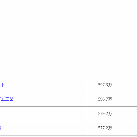
モト
597.3万
ゴム工業
596.7万
ク
579.2万
謨
577.2万