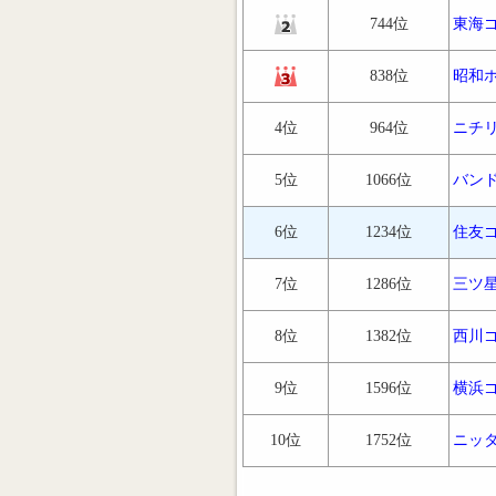
744位
東海
838位
昭和
4位
964位
ニチ
5位
1066位
バン
6位
1234位
住友
7位
1286位
三ツ
8位
1382位
西川
9位
1596位
横浜
10位
1752位
ニッ