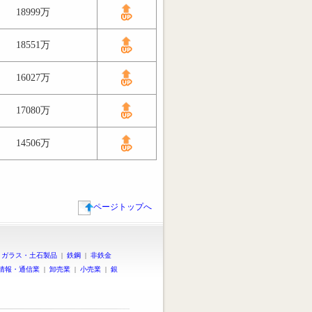
18999万
18551万
16027万
17080万
14506万
ページトップへ
|
ガラス・土石製品
|
鉄鋼
|
非鉄金
情報・通信業
|
卸売業
|
小売業
|
銀