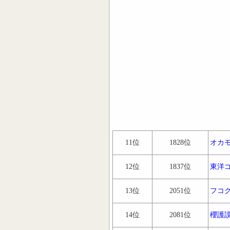
11位
1828位
オカ
12位
1837位
東洋
13位
2051位
フコ
14位
2081位
櫻護