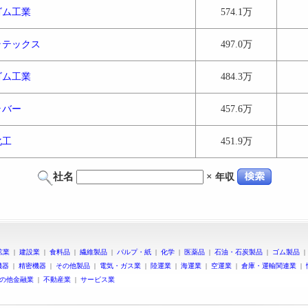
ゴム工業
574.1万
ラテックス
497.0万
ゴム工業
484.3万
ラバー
457.6万
化工
451.9万
社名
×
年収
鉱業
|
建設業
|
食料品
|
繊維製品
|
パルプ・紙
|
化学
|
医薬品
|
石油・石炭製品
|
ゴム製品
機器
|
精密機器
|
その他製品
|
電気・ガス業
|
陸運業
|
海運業
|
空運業
|
倉庫・運輸関連業
|
の他金融業
|
不動産業
|
サービス業