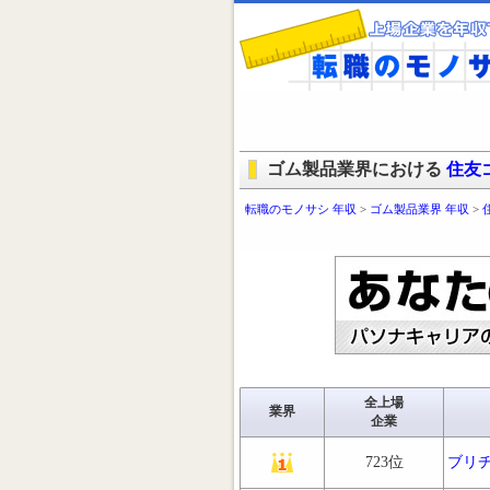
ゴム製品業界における
住友
転職のモノサシ 年収
>
ゴム製品業界 年収
>
全上場
業界
企業
723位
ブリ