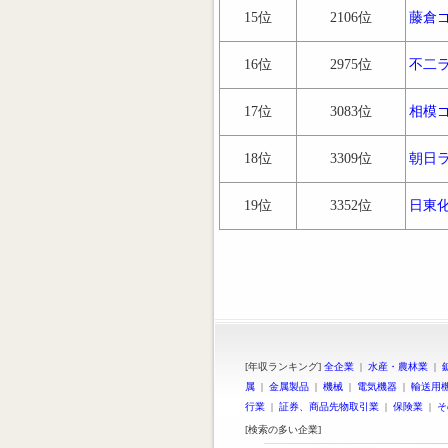
15位
2106位
藤倉
16位
2975位
不二
17位
3083位
相模
18位
3309位
朝日
19位
3352位
日東
[年収ランキング]
全企業
|
水産・農林業
|
属
|
金属製品
|
機械
|
電気機器
|
輸送用
行業
|
証券、商品先物取引業
|
保険業
|
そ
[検索の多い企業]