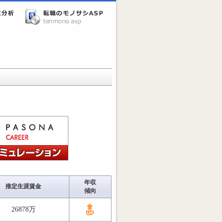
年収
推定生涯賃金
傾向
26878万