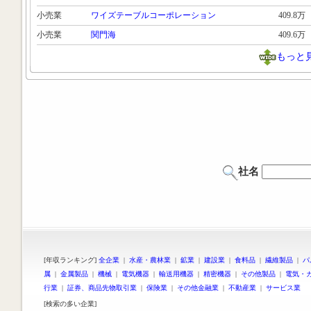
小売業
ワイズテーブルコーポレーション
409.8万
小売業
関門海
409.6万
もっと
社名
[年収ランキング]
全企業
|
水産・農林業
|
鉱業
|
建設業
|
食料品
|
繊維製品
|
パ
属
|
金属製品
|
機械
|
電気機器
|
輸送用機器
|
精密機器
|
その他製品
|
電気・
行業
|
証券、商品先物取引業
|
保険業
|
その他金融業
|
不動産業
|
サービス業
[検索の多い企業]