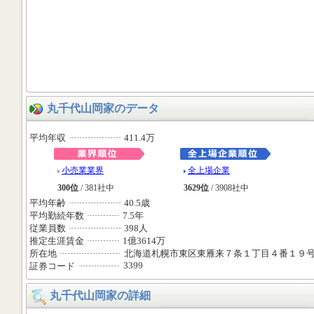
丸千代山岡家のデータ
平均年収
411.4万
小売業業界
全上場企業
300位
/ 381社中
3629位
/ 3908社中
平均年齢
40.5歳
平均勤続年数
7.5年
従業員数
398人
推定生涯賃金
1億3614万
所在地
北海道札幌市東区東雁来７条１丁目４番１９
3399
証券コード
丸千代山岡家の詳細