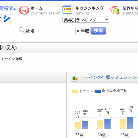
社名
×
年収
 収入)
>
トーイン 年収
トーインの年収シミュレーシ
トーイン
全上場企業平均
538
463
449
387
388
万
324
万
万
万
万
万
25歳～
30歳～
35歳～