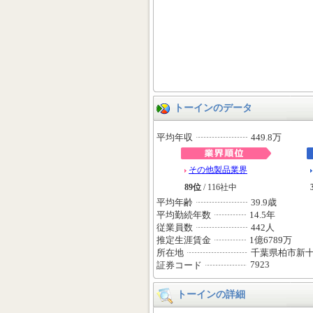
トーインのデータ
平均年収
449.8万
その他製品業界
89位
/ 116社中
平均年齢
39.9歳
平均勤続年数
14.5年
従業員数
442人
推定生涯賃金
1億6789万
所在地
千葉県柏市新
7923
証券コード
トーインの詳細