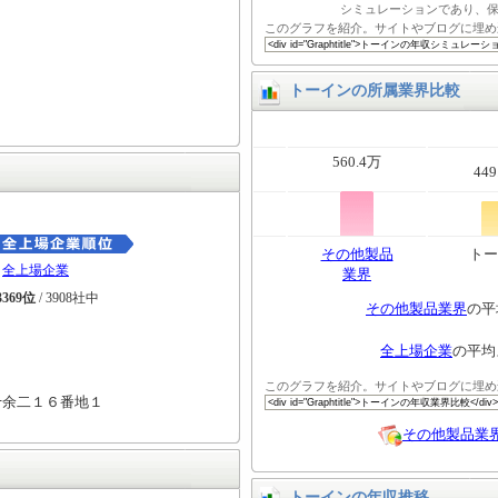
シミュレーションであり、
このグラフを紹介。サイトやブログに埋め
トーインの所属業界比較
560.4万
449
その他製品
トー
全上場企業
業界
3369位
/ 3908社中
その他製品業界
の平
全上場企業
の平均
このグラフを紹介。サイトやブログに埋め
十余二１６番地１
その他製品業
トーインの年収推移