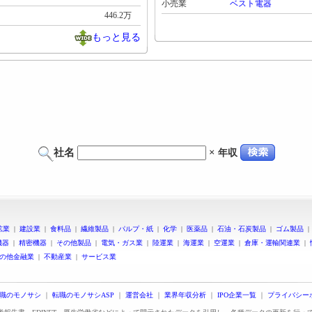
小売業
ベスト電器
446.2万
もっと見る
社名
×
年収
鉱業
|
建設業
|
食料品
|
繊維製品
|
パルプ・紙
|
化学
|
医薬品
|
石油・石炭製品
|
ゴム製品
機器
|
精密機器
|
その他製品
|
電気・ガス業
|
陸運業
|
海運業
|
空運業
|
倉庫・運輸関連業
|
の他金融業
|
不動産業
|
サービス業
職のモノサシ
｜
転職のモノサシASP
｜
運営会社
｜
業界年収分析
｜
IPO企業一覧
｜
プライバシー