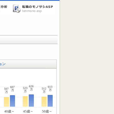
ョン
626
613
607
523
512
507
万
万
万
万
万
万
40歳～
45歳～
50歳～