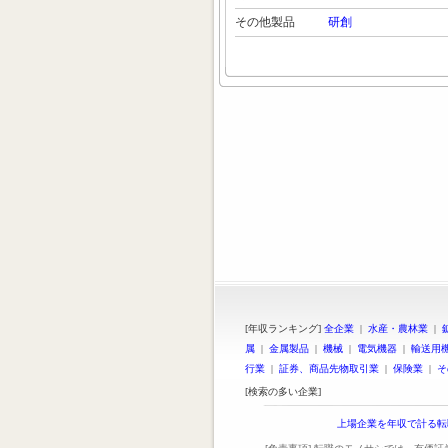
その他製品
研創
[年収ランキング]
全企業
|
水産・農林業
|
属
|
金属製品
|
機械
|
電気機器
|
輸送用
行業
|
証券、商品先物取引業
|
保険業
|
そ
[検索の多い企業]
上場企業を年収で計る転