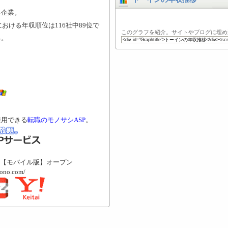
る企業。
おける年収順位は116社中89位で
このグラフを紹介。サイトやブログに埋め
る。
使用できる
転職のモノサシASP
。
【モバイル版】オープン
mono.com/