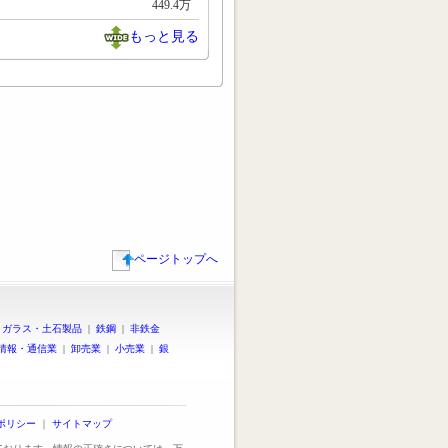
449.4万
もっと見る
ページトップへ
|
ガラス・土石製品
|
鉄鋼
|
非鉄金
情報・通信業
|
卸売業
|
小売業
|
銀
ポリシー
｜
サイトマップ