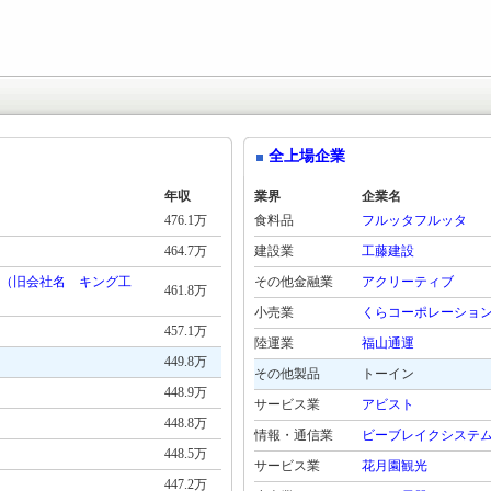
全上場企業
年収
業界
企業名
476.1万
食料品
フルッタフルッタ
464.7万
建設業
工藤建設
（旧会社名 キング工
その他金融業
アクリーティブ
461.8万
小売業
くらコーポレーショ
457.1万
陸運業
福山通運
449.8万
その他製品
トーイン
448.9万
サービス業
アビスト
448.8万
情報・通信業
ビーブレイクシステ
448.5万
サービス業
花月園観光
447.2万