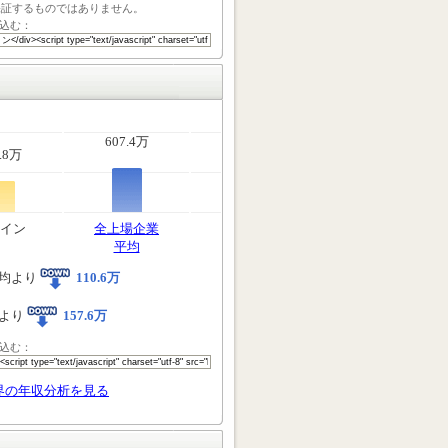
保証するものではありません。
込む：
607.4万
.8万
イン
全上場企業
平均
均より
110.6万
より
157.6万
込む：
界の年収分析を見る