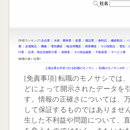
社名
[年収ランキング]
全企業
|
水産・農林業
|
鉱業
|
建設業
|
食料品
|
繊維製品
|
パ
属
|
金属製品
|
機械
|
電気機器
|
輸送用機器
|
精密機器
|
その他製品
|
電気・
行業
|
証券、商品先物取引業
|
保険業
|
その他金融業
|
不動産業
|
サービス業
[検索の多い企業]
上場企業を年収で計る転職のモノサシ
｜
転職のモノサシASP
｜
[免責事項] 転職のモノサシでは、
どによって開示されたデータを
す。情報の正確さについては、
して保証するものではありませ
生した不利益や問題について、