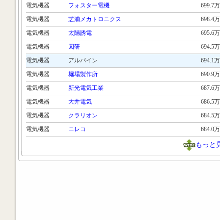
電気機器
フォスター電機
699.7万
電気機器
芝浦メカトロニクス
698.4万
電気機器
太陽誘電
695.6万
電気機器
図研
694.5万
電気機器
アルパイン
694.1万
電気機器
堀場製作所
690.9万
電気機器
新光電気工業
687.6万
電気機器
大井電気
686.5万
電気機器
クラリオン
684.5万
電気機器
ニレコ
684.0万
もっと