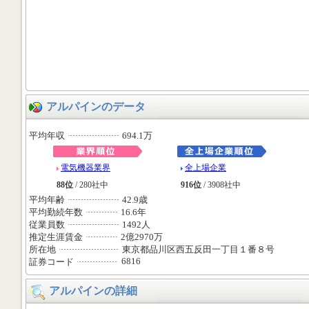
アルパインのデータ
平均年収
694.1万
電気機器業界
全上場企業
88位
/ 280社中
916位
/ 3908社中
平均年齢
42.9歳
平均勤続年数
16.6年
従業員数
1492人
推定生涯賃金
2億2970万
所在地
東京都品川区西五反田一丁目１番８号
6816
証券コード
アルパインの詳細