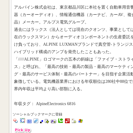
アルパイン株式会社は、東京都品川区に本社を置く自動車用音
器（カーオーディオ）、情報通信機器（カーナビ、カーAV、複
品）メーカー。アルプス電気グループ。
過去にはラックス（法人としては現在のクオンツ、事業として
在のラックスマン）からオーディオコンポーネントの生産委託
け負っており、ALPINE LUXMANブランドで真空管-トランジ
ハイブリッド構成のアンプを発売したこともあった。
「/////ALPINE」ロゴマークの五本の斜線は「ファイブ・ストラ
ス」と呼ばれ、「最高の技術・最高の製品・最高のマーケティ
グ・最高のサービス体制・最高のパートナー」を目指す企業活
象徴している。電気機器業界における年収順位は280社中88位で
界内年収は平均より高い部類に入る。
年収タグ： AlpineElectronics 6816
ソーシャルブックマークに登録