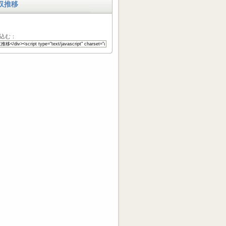
収推移
込む：