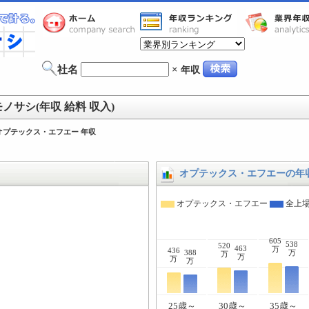
社名
×
年収
サシ(年収 給料 収入)
オプテックス・エフエー 年収
オプテックス・エフエーの年
オプテックス・エフエー
全上
605
538
520
463
万
436
388
万
万
万
万
万
25歳～
30歳～
35歳～