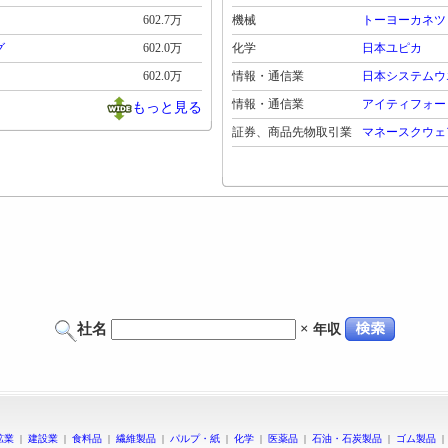
602.7万
機械
トーヨーカネツ
グ
602.0万
化学
日本ユピカ
602.0万
情報・通信業
日本システムウ
情報・通信業
アイティフォー
もっと見る
証券、商品先物取引業
マネースクウェ
社名
×
年収
鉱業
|
建設業
|
食料品
|
繊維製品
|
パルプ・紙
|
化学
|
医薬品
|
石油・石炭製品
|
ゴム製品