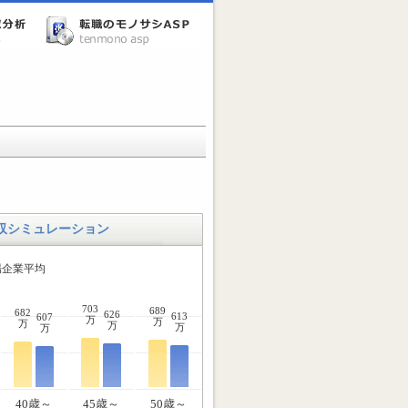
収シミュレーション
場企業平均
703
689
682
626
613
607
万
万
万
万
万
万
40歳～
45歳～
50歳～