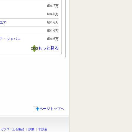
604.7万
604.6万
エア
604.6万
604.6万
ア・ジャパン
604.6万
もっと見る
ページトップへ
|
ガラス・土石製品
|
鉄鋼
|
非鉄金