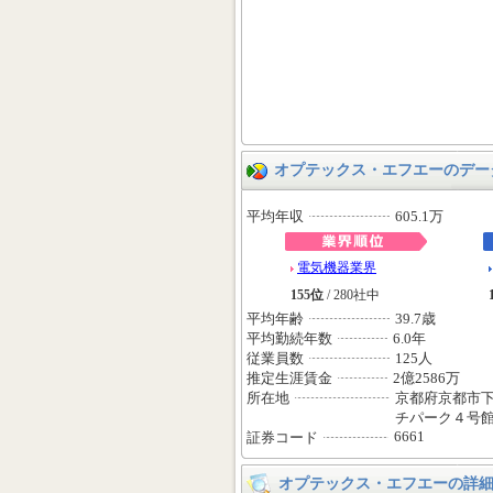
オプテックス・エフエーのデー
平均年収
605.1万
電気機器業界
155位
/ 280社中
平均年齢
39.7歳
平均勤続年数
6.0年
従業員数
125人
推定生涯賃金
2億2586万
所在地
京都府京都市
チパーク４号
6661
証券コード
オプテックス・エフエーの詳