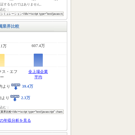
保証するものではありません。
込む：
属業界比較
607.4万
.1万
クス・エフ
全上場企業
ー
平均
均より
39.4万
均より
2.3万
込む：
の年収分析を見る