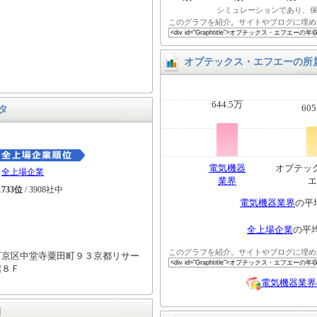
シミュレーションであり、
このグラフを紹介。サイトやブログに埋め
オプテックス・エフエーの所
644.5万
605
タ
電気機器
オプテッ
全上場企業
業界
エ
1733位
/ 3908社中
電気機器業界
の平
全上場企業
の平
このグラフを紹介。サイトやブログに埋め
下京区中堂寺粟田町９３京都リサー
館８Ｆ
電気機器業界
細