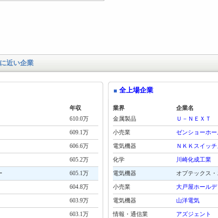
に近い企業
全上場企業
年収
業界
企業名
610.0万
金属製品
Ｕ－ＮＥＸＴ
609.1万
小売業
ゼンショーホー
606.6万
電気機器
ＮＫＫスイッチ
605.2万
化学
川崎化成工業
ー
605.1万
電気機器
オプテックス・
604.8万
小売業
大戸屋ホールデ
603.9万
電気機器
山洋電気
603.1万
情報・通信業
アズジェント