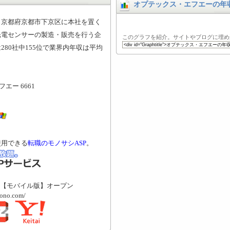
オプテックス・エフエーの年
、京都府京都市下京区に本社を置く
光電センサーの製造・販売を行う企
このグラフを紹介。サイトやブログに埋め
80社中155位で業界内年収は平均
エー 6661
使用できる
転職のモノサシASP
。
【モバイル版】オープン
mono.com/