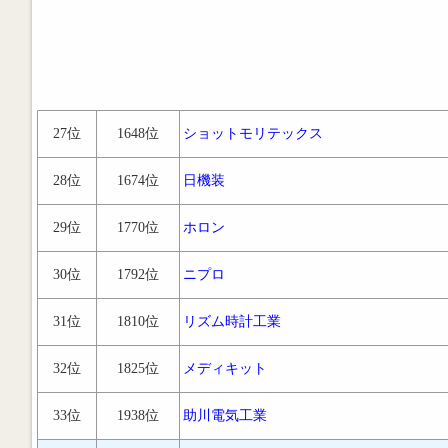
27位
1648位
ショットモリテックス
28位
1674位
日機装
29位
1770位
ホロン
30位
1792位
ニプロ
31位
1810位
リズム時計工業
32位
1825位
メディキット
33位
1938位
助川電気工業