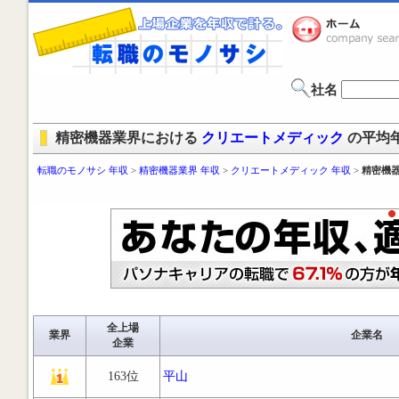
社名
精密機器業界における
クリエートメディック
の平均
転職のモノサシ 年収
>
精密機器業界 年収
>
クリエートメディック 年収
>
精密機器
全上場
業界
企業名
企業
163位
平山