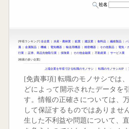
社名
[年収ランキング]
全企業
|
水産・農林業
|
鉱業
|
建設業
|
食料品
|
繊維製品
|
パ
属
|
金属製品
|
機械
|
電気機器
|
輸送用機器
|
精密機器
|
その他製品
|
電気・
行業
|
証券、商品先物取引業
|
保険業
|
その他金融業
|
不動産業
|
サービス業
[検索の多い企業]
上場企業を年収で計る転職のモノサシ
｜
転職のモノサシASP
｜
[免責事項] 転職のモノサシでは、
どによって開示されたデータを
す。情報の正確さについては、
して保証するものではありませ
生した不利益や問題について、