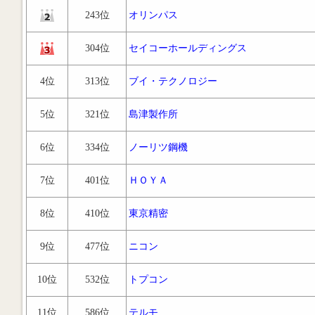
243位
オリンパス
304位
セイコーホールディングス
4位
313位
ブイ・テクノロジー
5位
321位
島津製作所
6位
334位
ノーリツ鋼機
7位
401位
ＨＯＹＡ
8位
410位
東京精密
9位
477位
ニコン
10位
532位
トプコン
11位
586位
テルモ