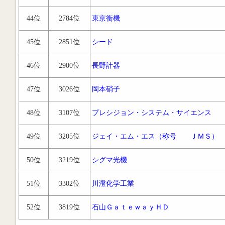
44位
2784位
東京衡機
45位
2851位
シード
46位
2900位
長野計器
47位
3026位
岡本硝子
48位
3107位
プレシジョン・システム・サイエンス
49位
3205位
ジェイ・エム・エス（称号 ＪＭＳ）
50位
3219位
シグマ光機
51位
3302位
川澄化学工業
52位
3819位
石山ＧａｔｅｗａｙＨＤ