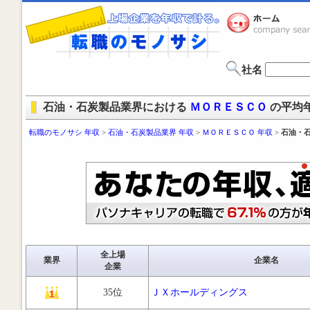
社名
石油・石炭製品業界における
ＭＯＲＥＳＣＯ
の平均
転職のモノサシ 年収
>
石油・石炭製品業界 年収
>
ＭＯＲＥＳＣＯ 年収
>
石油・石
全上場
業界
企業名
企業
35位
ＪＸホールディングス