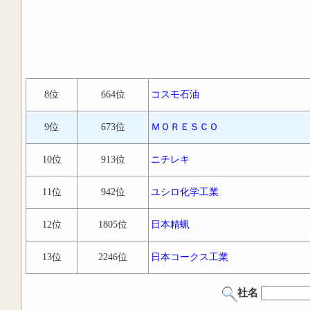
8位
664位
コスモ石油
9位
673位
ＭＯＲＥＳＣＯ
10位
913位
ニチレキ
11位
942位
ユシロ化学工業
12位
1805位
日本精蝋
13位
2246位
日本コークス工業
社名