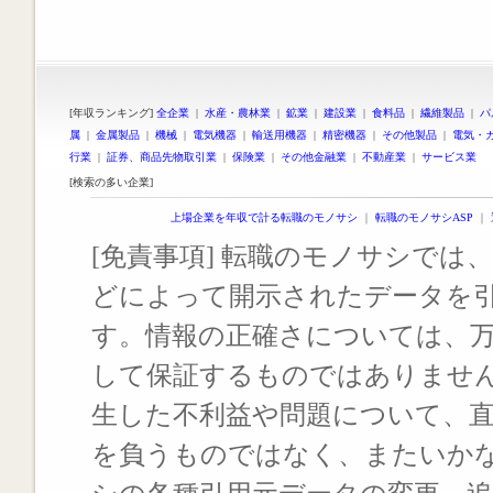
[年収ランキング]
全企業
|
水産・農林業
|
鉱業
|
建設業
|
食料品
|
繊維製品
|
パ
属
|
金属製品
|
機械
|
電気機器
|
輸送用機器
|
精密機器
|
その他製品
|
電気・
行業
|
証券、商品先物取引業
|
保険業
|
その他金融業
|
不動産業
|
サービス業
[検索の多い企業]
上場企業を年収で計る転職のモノサシ
｜
転職のモノサシASP
｜
[免責事項] 転職のモノサシでは、
どによって開示されたデータを
す。情報の正確さについては、
して保証するものではありませ
生した不利益や問題について、
を負うものではなく、またいか