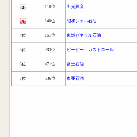
110位
出光興産
140位
昭和シェル石油
4位
161位
東燃ゼネラル石油
5位
283位
ビーピー・カストロール
6位
471位
富士石油
7位
536位
東亜石油