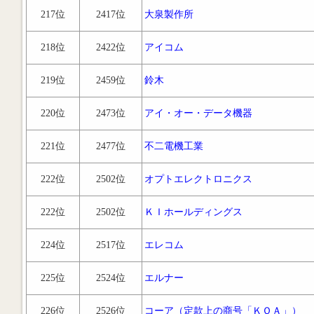
217位
2417位
大泉製作所
218位
2422位
アイコム
219位
2459位
鈴木
220位
2473位
アイ・オー・データ機器
221位
2477位
不二電機工業
222位
2502位
オプトエレクトロニクス
222位
2502位
ＫＩホールディングス
224位
2517位
エレコム
225位
2524位
エルナー
226位
2526位
コーア（定款上の商号「ＫＯＡ」）