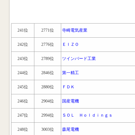
241位
2771位
寺崎電気産業
242位
2776位
ＥＩＺＯ
243位
2789位
ツインバード工業
244位
2846位
第一精工
245位
2880位
ＦＤＫ
246位
2904位
国産電機
247位
2994位
ＳＯＬ Ｈｏｌｄｉｎｇｓ
248位
3003位
森尾電機