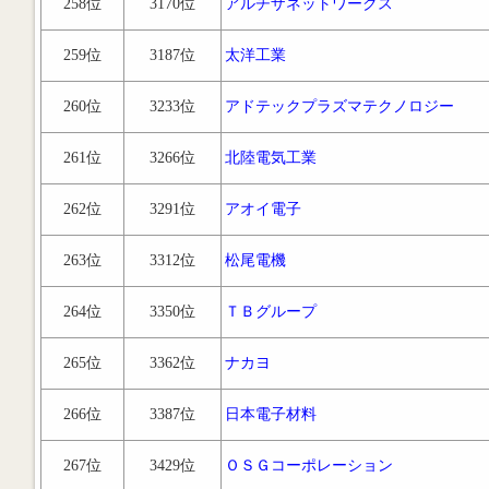
258位
3170位
アルチザネットワークス
259位
3187位
太洋工業
260位
3233位
アドテックプラズマテクノロジー
261位
3266位
北陸電気工業
262位
3291位
アオイ電子
263位
3312位
松尾電機
264位
3350位
ＴＢグループ
265位
3362位
ナカヨ
266位
3387位
日本電子材料
267位
3429位
ＯＳＧコーポレーション