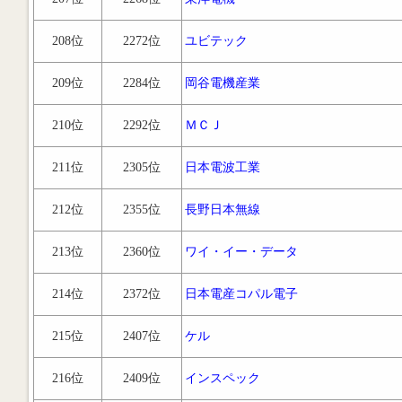
208位
2272位
ユビテック
209位
2284位
岡谷電機産業
210位
2292位
ＭＣＪ
211位
2305位
日本電波工業
212位
2355位
長野日本無線
213位
2360位
ワイ・イー・データ
214位
2372位
日本電産コパル電子
215位
2407位
ケル
216位
2409位
インスペック