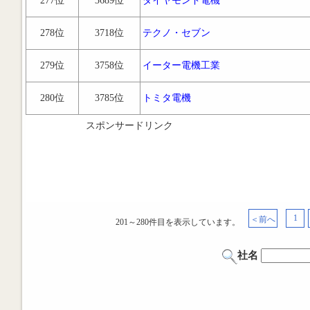
277位
3689位
ダイヤモンド電機
278位
3718位
テクノ・セブン
279位
3758位
イーター電機工業
280位
3785位
トミタ電機
スポンサードリンク
1
＜前へ
201～280件目を表示しています。
社名