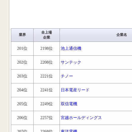
全上場
業界
企業名
企業
201位
2198位
池上通信機
202位
2208位
サンテック
203位
2221位
チノー
204位
2241位
日本電産リード
205位
2249位
双信電機
206位
2257位
宮越ホールディングス
207位
2268位
東洋電機