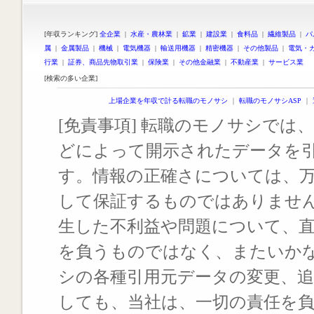
[年収ランキング]
全企業
|
水産・農林業
|
鉱業
|
建設業
|
食料品
|
繊維製品
|
パ
属
|
金属製品
|
機械
|
電気機器
|
輸送用機器
|
精密機器
|
その他製品
|
電気・
行業
|
証券、商品先物取引業
|
保険業
|
その他金融業
|
不動産業
|
サービス業
[検索の多い企業]
上場企業を年収で計る転職のモノサシ
｜
転職のモノサシASP
｜
[免責事項] 転職のモノサシでは、
どによって開示されたデータを
す。情報の正確さについては、
して保証するものではありませ
生した不利益や問題について、
を負うものではなく、またいか
シの各種引用元データの変更、
しても、当社は、一切の責任を