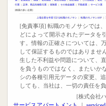
行業
|
証券、商品先物取引業
|
保険業
|
その他金融業
|
不動産業
|
サービス業
[検索の多い企業]
上場企業を年収で計る転職のモノサシ
｜
転職のモノサシASP
｜
[免責事項] 転職のモノサシでは、
どによって開示されたデータを
す。情報の正確さについては、
して保証するものではありませ
生した不利益や問題について、
を負うものではなく、またいか
シの各種引用元データの変更、
しても、当社は、一切の責任を
[株式会社
サービスアパートメント
｜
serviced