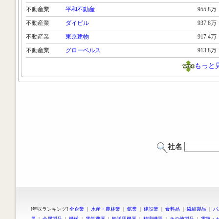
不動産業
平和不動産
955.8万
不動産業
ダイビル
937.8万
不動産業
東京建物
917.4万
不動産業
グローベルス
913.8万
もっと
社名
[年収ランキング]
全企業
|
水産・農林業
|
鉱業
|
建設業
|
食料品
|
繊維製品
|
パ
属
|
金属製品
|
機械
|
電気機器
|
輸送用機器
|
精密機器
|
その他製品
|
電気・