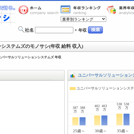
社名
×
年収
システムズのモノサシ(年収 給料 収入)
ニバーサルソリューションシステムズ 年収
ユニバーサルソリューション
ユニバーサルソリューションシス
538
538
462
463
387
388
万
万
万
万
万
万
25歳～
30歳～
35歳～