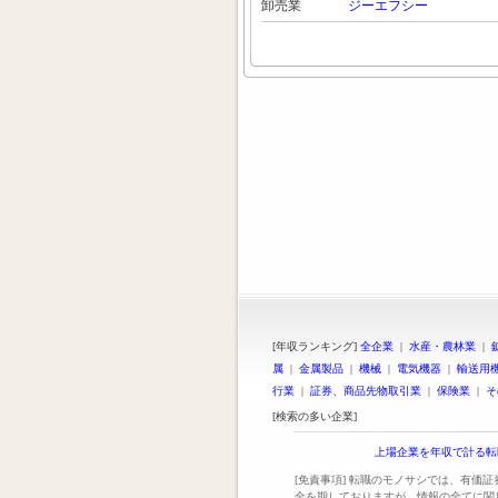
卸売業
ジーエフシー
[年収ランキング]
全企業
|
水産・農林業
|
属
|
金属製品
|
機械
|
電気機器
|
輸送用
行業
|
証券、商品先物取引業
|
保険業
|
そ
[検索の多い企業]
上場企業を年収で計る転
[免責事項] 転職のモノサシでは、有価
全を期しておりますが、情報の全てに関