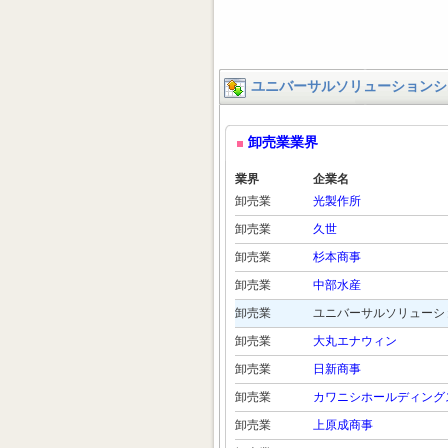
ユニバーサルソリューションシ
卸売業業界
業界
企業名
卸売業
光製作所
卸売業
久世
卸売業
杉本商事
卸売業
中部水産
卸売業
ユニバーサルソリューシ
卸売業
大丸エナウィン
卸売業
日新商事
卸売業
カワニシホールディング
卸売業
上原成商事