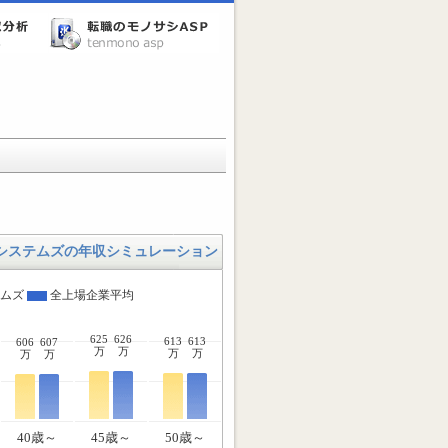
システムズの年収シミュレーション
テムズ
全上場企業平均
625
626
613
613
606
607
万
万
万
万
万
万
40歳～
45歳～
50歳～