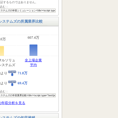
保証するものではありません。
込む：
システムズの所属業界比較
607.4万
.0万
サルソリュ
全上場企業
システムズ
平均
均より
71.8万
均より
69.4万
込む：
の年収分析を見る
システムズの年収推移