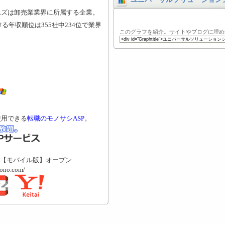
ムズは卸売業業界に所属する企業。
る年収順位は355社中234位で業界
このグラフを紹介。サイトやブログに埋め
使用できる
転職のモノサシASP
。
【モバイル版】オープン
mono.com/