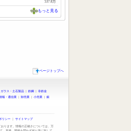
537.8万
もっと見る
ページトップへ
|
ガラス・土石製品
|
鉄鋼
|
非鉄金
情報・通信業
|
卸売業
|
小売業
|
銀
ポリシー
｜
サイトマップ
っております。情報の正確さについては、万
て、直接、間接を問わず何ら誰に対して