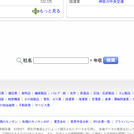
532.3万
陸運業
神奈川中央交通
もっと見る
社名
×
年収
鉱業
|
建設業
|
食料品
|
繊維製品
|
パルプ・紙
|
化学
|
医薬品
|
石油・石炭製品
|
ゴム製品
機器
|
精密機器
|
その他製品
|
電気・ガス業
|
陸運業
|
海運業
|
空運業
|
倉庫・運輸関連業
|
の他金融業
|
不動産業
|
サービス業
職のモノサシ
｜
転職のモノサシASP
｜
運営会社
｜
業界年収分析
｜
IPO企業一覧
｜
プライバシー
証券報告書、EDINET、厚生労働省などによって開示されたデータを引用し、各種データの更新を行
して保証するものではありません。また、当サイトの掲載情報に対して発生した不利益や問題につい