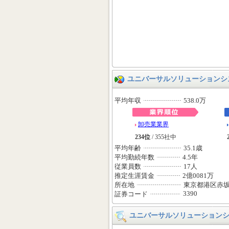
ユニバーサルソリューションシ
平均年収
538.0万
卸売業業界
234位
/ 355社中
平均年齢
35.1歳
平均勤続年数
4.5年
従業員数
17人
推定生涯賃金
2億0081万
所在地
東京都港区赤
3390
証券コード
ユニバーサルソリューション