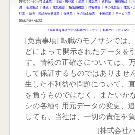
[年収ランキング]
全企業
|
水産・農林業
|
鉱業
|
建設業
|
食料品
|
繊維製品
|
パ
属
|
金属製品
|
機械
|
電気機器
|
輸送用機器
|
精密機器
|
その他製品
|
電気・
行業
|
証券、商品先物取引業
|
保険業
|
その他金融業
|
不動産業
|
サービス業
[検索の多い企業]
上場企業を年収で計る転職のモノサシ
｜
転職のモノサシASP
｜
[免責事項] 転職のモノサシでは、
どによって開示されたデータを
す。情報の正確さについては、
して保証するものではありませ
生した不利益や問題について、
を負うものではなく、またいか
シの各種引用元データの変更、
しても、当社は、一切の責任を
[株式会社