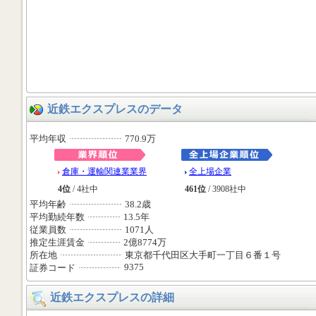
近鉄エクスプレスのデータ
平均年収
770.9万
倉庫・運輸関連業業界
全上場企業
4位
/ 4社中
461位
/ 3908社中
平均年齢
38.2歳
平均勤続年数
13.5年
従業員数
1071人
推定生涯賃金
2億8774万
所在地
東京都千代田区大手町一丁目６番１号
9375
証券コード
近鉄エクスプレスの詳細