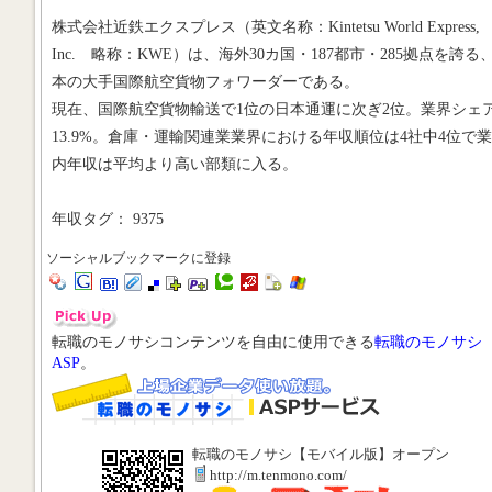
株式会社近鉄エクスプレス（英文名称：Kintetsu World Express,
Inc. 略称：KWE）は、海外30カ国・187都市・285拠点を誇る
本の大手国際航空貨物フォワーダーである。
現在、国際航空貨物輸送で1位の日本通運に次ぎ2位。業界シェ
13.9%。倉庫・運輸関連業業界における年収順位は4社中4位で
内年収は平均より高い部類に入る。
年収タグ： 9375
ソーシャルブックマークに登録
転職のモノサシコンテンツを自由に使用できる
転職のモノサシ
ASP
。
転職のモノサシ【モバイル版】オープン
http://m.tenmono.com/