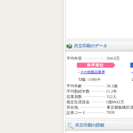
共立印刷のデータ
平均年収
504.8万
その他製品業界
72位
/ 116社中
平均年齢
36.3歳
平均勤続年数
11.2年
従業員数
522人
推定生涯賃金
1億8842万
所在地
東京都板橋区
7838
証券コード
共立印刷の詳細