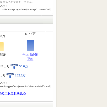
保証するものではありません。
込む：
607.4万
.8万
印刷
全上場企業
平均
平均より
55.6万
より
102.6万
込む：
界の年収分析を見る