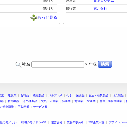
496.8万
陸運業
日本ロジテム
493.1万
銀行業
東北銀行
もっと見る
社名
×
年収
鉱業
|
建設業
|
食料品
|
繊維製品
|
パルプ・紙
|
化学
|
医薬品
|
石油・石炭製品
|
ゴム製品
機器
|
精密機器
|
その他製品
|
電気・ガス業
|
陸運業
|
海運業
|
空運業
|
倉庫・運輸関連業
|
の他金融業
|
不動産業
|
サービス業
職のモノサシ
｜
転職のモノサシASP
｜
運営会社
｜
業界年収分析
｜
IPO企業一覧
｜
プライバシー