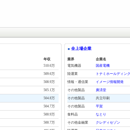
全上場企業
年収
業界
企業名
510.6万
電気機器
国産電機
509.6万
陸運業
トナミホールディン
508.9万
情報・通信業
イメージ情報開発
505.1万
その他製品
廣済堂
504.8万
その他製品
共立印刷
504.7万
その他製品
平賀
500.9万
食料品
なとり
500.7万
その他金融業
クレディセゾン