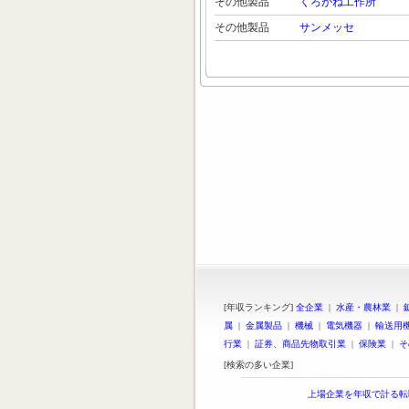
その他製品
くろがね工作所
その他製品
サンメッセ
[年収ランキング]
全企業
|
水産・農林業
|
属
|
金属製品
|
機械
|
電気機器
|
輸送用
行業
|
証券、商品先物取引業
|
保険業
|
そ
[検索の多い企業]
上場企業を年収で計る転