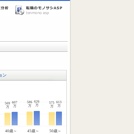
ョン
626
586
613
607
575
569
万
万
万
万
万
万
40歳～
45歳～
50歳～