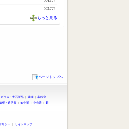
504.1万
503.7万
もっと見る
ページトップへ
|
ガラス・土石製品
|
鉄鋼
|
非鉄金
情報・通信業
|
卸売業
|
小売業
|
銀
ポリシー
｜
サイトマップ