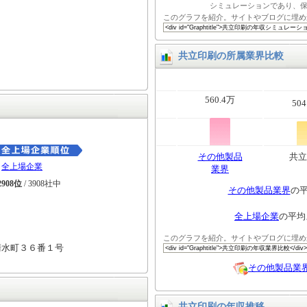
シミュレーションであり、
このグラフを紹介。サイトやブログに埋め
共立印刷の所属業界比較
560.4万
504
その他製品
共立
全上場企業
業界
2908位
/ 3908社中
その他製品業界
の
全上場企業
の平均
このグラフを紹介。サイトやブログに埋め
清水町３６番１号
その他製品業
共立印刷の年収推移