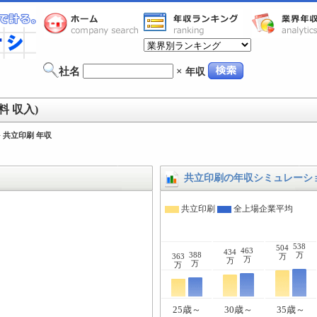
社名
×
年収
 収入)
>
共立印刷 年収
共立印刷の年収シミュレーシ
共立印刷
全上場企業平均
538
504
463
434
388
万
363
万
万
万
万
万
25歳～
30歳～
35歳～