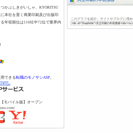
かぶしきがいしゃ、KYORITSU
京都板橋区に本社を置く商業印刷及び出版印
このグラフを紹介。サイトやブログに埋め
年収順位は116社中72位で業界内
8
使用できる
転職のモノサシASP
。
【モバイル版】オープン
mono.com/