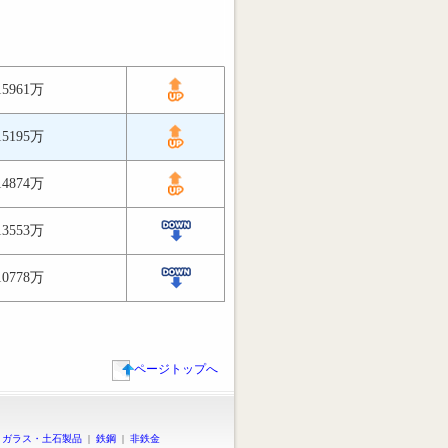
15961万
15195万
14874万
13553万
10778万
ページトップへ
|
ガラス・土石製品
|
鉄鋼
|
非鉄金