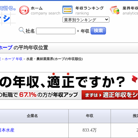
社名
×
年収
ホーブ
の平均年収位置
収
>
ホーブ 年収
>
水産・農林業業界(ホーブの年収順位)
企業名
年収
推
日本水産
833.4万