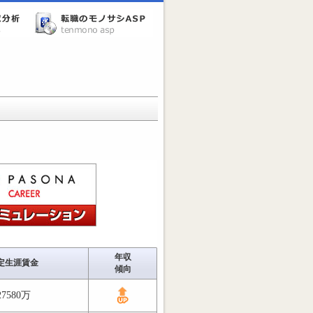
年収
定生涯賃金
傾向
27580万