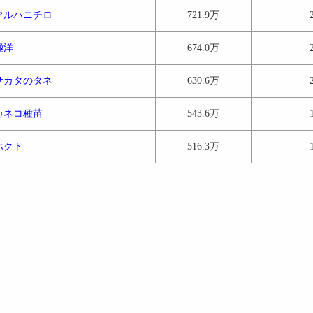
マルハニチロ
721.9万
極洋
674.0万
サカタのタネ
630.6万
カネコ種苗
543.6万
ホクト
516.3万