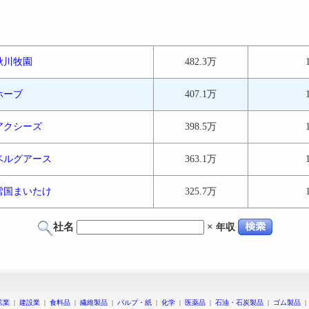
秋川牧園
482.3万
ホーブ
407.1万
アクシーズ
398.5万
ベルグアース
363.1万
雪国まいたけ
325.7万
社名
×
年収
鉱業
|
建設業
|
食料品
|
繊維製品
|
パルプ・紙
|
化学
|
医薬品
|
石油・石炭製品
|
ゴム製品