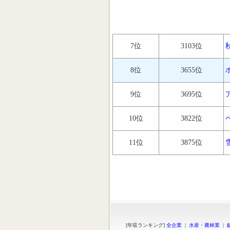
7位
3103位
8位
3655位
9位
3695位
10位
3822位
11位
3875位
[年収ランキング]
全企業
|
水産・農林業
|