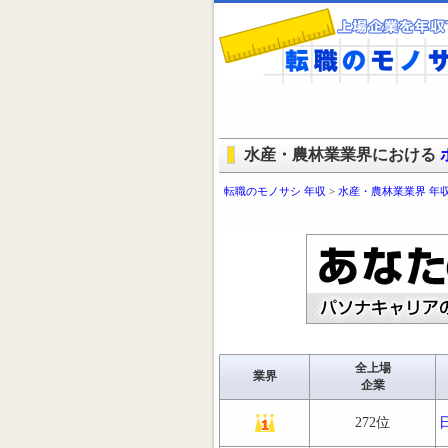
水産・農林業業界における
転職のモノサシ 年収
>
水産・農林業業界 年
全上場
業界
企業
272位