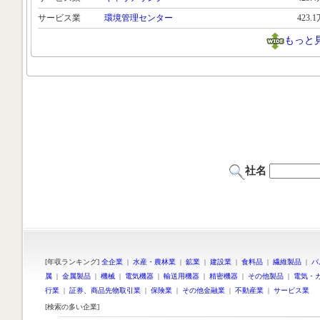
サービス業
環境管理センター
423.
もっと
社名
[年収ランキング]
全企業
|
水産・農林業
|
鉱業
|
建設業
|
食料品
|
繊維製品
|
パ
属
|
金属製品
|
機械
|
電気機器
|
輸送用機器
|
精密機器
|
その他製品
|
電気・
行業
|
証券、商品先物取引業
|
保険業
|
その他金融業
|
不動産業
|
サービス業
[検索の多い企業]