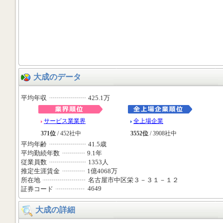
大成のデータ
平均年収
425.1万
サービス業業界
全上場企業
371位
/ 452社中
3552位
/ 3908社中
平均年齢
41.5歳
平均勤続年数
9.1年
従業員数
1353人
推定生涯賃金
1億4068万
所在地
名古屋市中区栄３－３１－１２
4649
証券コード
大成の詳細