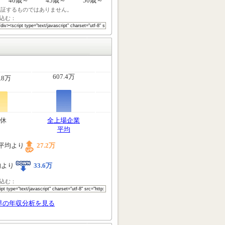
40歳～
45歳～
50歳～
保証するものではありません。
込む：
607.4万
.8万
休
全上場企業
平均
平均より
27.2万
均より
33.6万
込む：
界の年収分析を見る