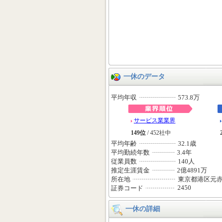
一休のデータ
平均年収
573.8万
サービス業業界
149位
/ 452社中
平均年齢
32.1歳
平均勤続年数
3.4年
従業員数
140人
推定生涯賃金
2億4891万
所在地
東京都港区元
2450
証券コード
一休の詳細