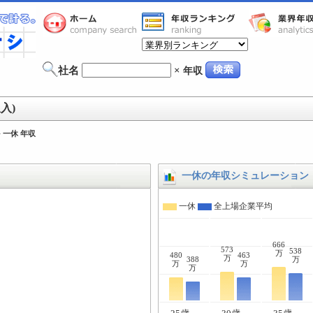
社名
×
年収
入)
>
一休 年収
一休の年収シミュレーション
一休
全上場企業平均
666
573
538
万
480
463
万
388
万
万
万
万