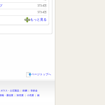
プ
573.4万
573.4万
もっと見る
ページトップへ
|
ガラス・土石製品
|
鉄鋼
|
非鉄金
情報・通信業
|
卸売業
|
小売業
|
銀