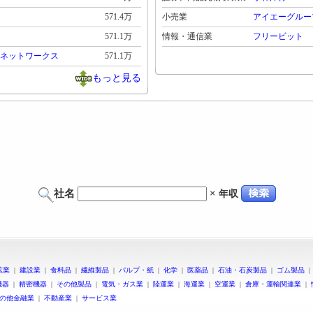
571.4万
小売業
アイエーグルー
571.1万
情報・通信業
フリービット
ネットワークス
571.1万
もっと見る
社名
×
年収
鉱業
|
建設業
|
食料品
|
繊維製品
|
パルプ・紙
|
化学
|
医薬品
|
石油・石炭製品
|
ゴム製品
機器
|
精密機器
|
その他製品
|
電気・ガス業
|
陸運業
|
海運業
|
空運業
|
倉庫・運輸関連業
|
の他金融業
|
不動産業
|
サービス業