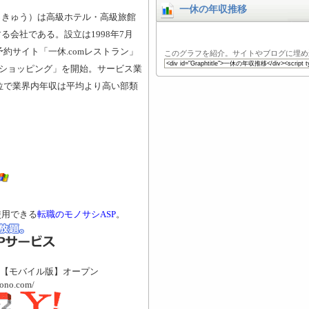
一休の年収推移
っきゅう）は高級ホテル・高級旅館
る会社である。設立は1998年7月
予約サイト「一休.comレストラン」
このグラフを紹介。サイトやブログに埋め
omショッピング」を開始。サービス業
9位で業界内年収は平均より高い部類
使用できる
転職のモノサシASP
。
【モバイル版】オープン
mono.com/