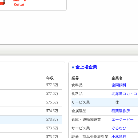
全上場企業
年収
業界
企業名
577.8万
食料品
協同飼料
577.6万
食料品
北海道コカ・コ
575.6万
サービス業
一休
574.8万
金属製品
稲葉製作所
573.8万
倉庫・運輸関連業
エージーピー
573.6万
サービス業
ぐるなび
573.2万
証券、商品先物取引業
小林洋行