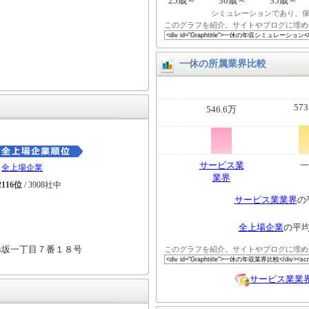
25歳～
30歳～
35歳～
シミュレーションであり、
このグラフを紹介。サイトやブログに埋め
一休の所属業界比較
573
546.6万
サービス業
一
全上場企業
業界
2116位
/ 3908社中
サービス業業界
の
全上場企業
の平
赤坂一丁目７番１８号
このグラフを紹介。サイトやブログに埋め
サービス業業