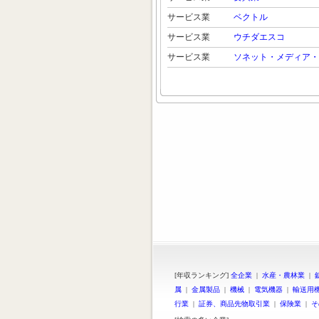
サービス業
ベクトル
サービス業
ウチダエスコ
サービス業
ソネット・メディア・
[年収ランキング]
全企業
|
水産・農林業
|
属
|
金属製品
|
機械
|
電気機器
|
輸送用
行業
|
証券、商品先物取引業
|
保険業
|
そ